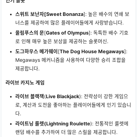
인기 슬롯
스위트 보난자[Sweet Bonanza
]: 높은 배수의 연쇄 보
너스를 제공하여 많은 플레이어들에게 사랑받습니다.
올림푸스의 문
[
Gates of Olympus
]: 독특한 배수 기호
로 인해 매우 높은 보상을 제공하는 슬롯머신.
도그하우스 메가웨이
[
The Dog House Megaways
]:
Megaways 메커니즘을 사용하여 다양한 승리 조합을
제공합니다.
라이브 카지노 게임
라이브 블랙잭
(
Live Blackjack
): 전략성이 강한 게임으
로, 계산과 도전을 좋아하는 플레이어들에게 인기 있습니
다.
라이트닝 룰렛(Lightning Roulette
): 전통적인 룰렛에
랜덤 배수를 추가하여 더 많은 스릴을 제공합니다.