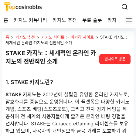
홈
카지노 커뮤니티
카지노 추천
무료 슬롯​
카지노 베팅 
홈
>
카지노 추천
>
카지노 사이트​
>
바카라 사이트​
>
STAKE 카지노：
세계적인 온라인 카지노의 전반적인 소개
STAKE 카지노：세계적인 온라인 카
웹사이트 방문
지노의 전반적인 소개
1. STAKE 카지노란?
STAKE 카지노
는 2017년에 설립된 유명한 온라인 카지노로,
암호화폐를 중심으로 운영됩니다. 이 플랫폼은 다양한 카지노
게임, 스포츠 베팅(스포츠토토), 그리고 전자 경기 베팅을 제
공하여 전 세계의 사용자들에게 즐거운 온라인 베팅 경험을
선사합니다. STAKE는 Curacao eGaming 라이센스를 보유
하고 있으며, 사용자의 개인정보와 금융 거래를 보호하기 위