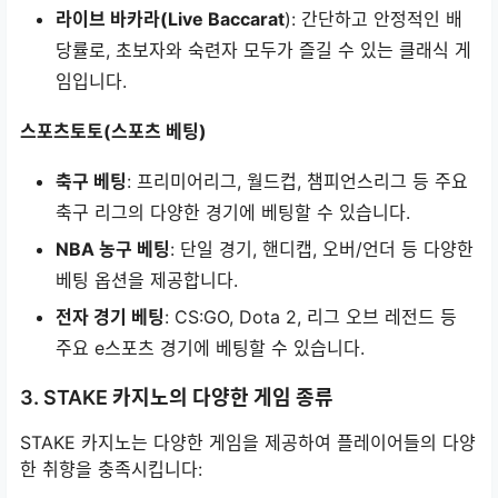
라이브 바카라(Live Baccarat
): 간단하고 안정적인 배
당률로, 초보자와 숙련자 모두가 즐길 수 있는 클래식 게
임입니다.
스포츠토토(스포츠 베팅)
축구 베팅
: 프리미어리그, 월드컵, 챔피언스리그 등 주요
축구 리그의 다양한 경기에 베팅할 수 있습니다.
NBA 농구 베팅
: 단일 경기, 핸디캡, 오버/언더 등 다양한
베팅 옵션을 제공합니다.
전자 경기 베팅
: CS:GO, Dota 2, 리그 오브 레전드 등
주요 e스포츠 경기에 베팅할 수 있습니다.
3. STAKE 카지노의 다양한 게임 종류
STAKE 카지노는 다양한 게임을 제공하여 플레이어들의 다양
한 취향을 충족시킵니다: