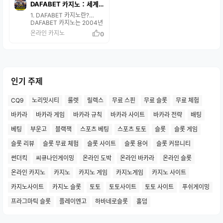
DAFABET 카지노：세계
적인 온라인 카지노의 전반
1. DAFABET 카지노란?
DAFABET 카지노는 2004년
적인 소개
에 설립된 유명한 온라인 카지
온라인 카지노
0
노로, 아시아 시장에 특화된 다
양한 게임과 서비스를 제공합
니다. DAFABET는 필리핀에
본사를 두고 있으며, 전 세계적
으로 많은 플레이어들에게 사
랑받는 온라인 카지노 중 하나
인기 주제
입니다。 DAFABET는
Curacao eGaming 라이센스
를 보유하고 있으며, 사용자의
CQ9
노리밋시티
룰렛
릴렉스
무료 스핀
무료 슬롯
무료 체험
개인정보와 금융 거래를 보호
하기 위해 최신 SSL 암호화 기
바카라
바카라 게임
바카라 규칙
바카라 사이트
바카라 전략
배팅
술을 사용합니다。이 플랫폼
은 스포츠 베팅, 라이브 카지
베팅
부운고
블랙잭
스포츠 베팅
스포츠 토토
슬롯
슬롯 게임
노, 슬롯, 테이블 게임 등 다양
한 베팅 옵션을 제공하여 전 세
슬롯 리뷰
슬롯 무료 체험
슬롯 사이트
슬롯 용어
슬롯 커뮤니티
계의 사용자들에게 즐거운 온
라인 베팅 경험을 선사합니
썬더킥
씨큐나인게이밍
온라인 도박
온라인 바카라
온라인 슬롯
다。 2. DAFABET 카지노에
서 가장 인기 있는 게임
온라인 카지노
카지노
카지노 게임
카지노게임
카지노 사이트
DAFABET 카지노는 다양한
카지노사이트
게임을 제공하지만, 가장 인기
카지노 슬롯
토토
토토사이트
토토 사이트
푸쉬게이밍
있는 게임은 다음과 같습니다:
프라그마틱 슬롯
플레이엔고
하바네로슬롯
홀덤
라이브 카지노 게임 Live
Baccarat (라이브 바카라):
DAFABET의 라이브 바카라는