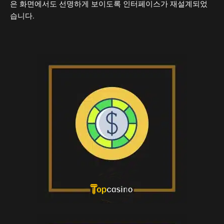
은 화면에서도 선명하게 보이도록 인터페이스가 재설계되었
습니다.