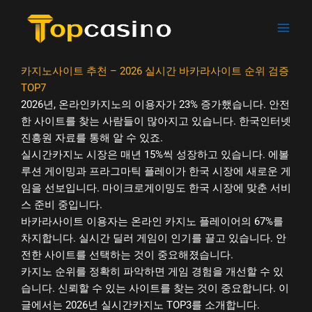
콘
텐
츠
로
카지노사이트 추천 – 2026 실시간 바카라사이트 순위 검증
건
TOP7
너
2026년, 온라인카지노의 이용자가 23% 증가했습니다. 안전
뛰
한 사이트를 찾는 사람들이 많아지고 있습니다. 한국인터넷
기
진흥원 자료를 통해 알 수 있죠.
실시간카지노 시장은 매년 15%씩 성장하고 있습니다. 에볼
루션 게이밍과 프라그마틱 플레이가 한국 시장에 새로운 게
임을 선보입니다. 마이크로게이밍도 한국 시장에 맞춘 서비
스 준비 중입니다.
바카라사이트 이용자는 온라인 카지노 플레이어의 67%를
차지합니다. 실시간 딜러 게임이 인기를 끌고 있습니다. 안
전한 사이트를 선택하는 것이 중요해졌습니다.
카지노 순위를 정확히 파악하면 게임 경험을 개선할 수 있
습니다. 신뢰할 수 있는 사이트를 찾는 것이 중요합니다. 이
글에서는 2026년 실시간카지노 TOP3를 소개합니다.