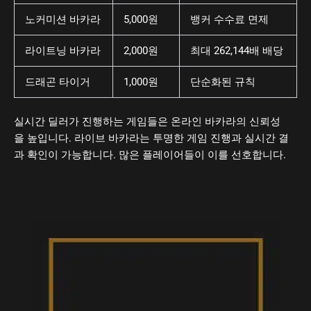
노커미션 바카라
5,000원
뱅커 수수료 면제
라이트닝 바카라
2,000원
최대 262,144배 배당
드래곤 타이거
1,000원
단순화된 규칙
실시간 딜러가 진행하는 게임들은 온라인 바카라의 신뢰성
을 높입니다. 라이브 바카라는 투명한 게임 진행과 실시간 결
과 확인이 가능합니다. 많은 플레이어들이 이를 선호합니다.