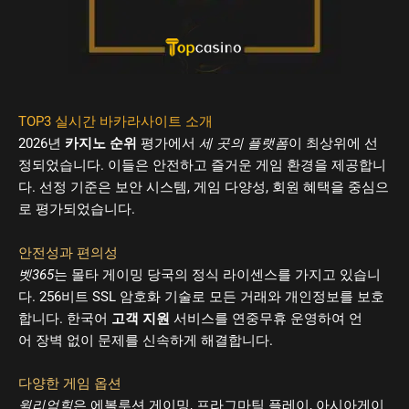
TOP3 실시간 바카라사이트 소개
2026년
카지노 순위
평가에서
세 곳의 플랫폼
이 최상위에 선
정되었습니다. 이들은 안전하고 즐거운 게임 환경을 제공합니
다. 선정 기준은 보안 시스템, 게임 다양성, 회원 혜택을 중심으
로 평가되었습니다.
안전성과 편의성
벳365
는 몰타 게이밍 당국의 정식 라이센스를 가지고 있습니
다. 256비트 SSL 암호화 기술로 모든 거래와 개인정보를 보호
합니다. 한국어
고객 지원
서비스를 연중무휴 운영하여 언
어 장벽 없이 문제를 신속하게 해결합니다.
다양한 게임 옵션
윌리엄힐
은 에볼루션 게이밍, 프라그마틱 플레이, 아시아게이