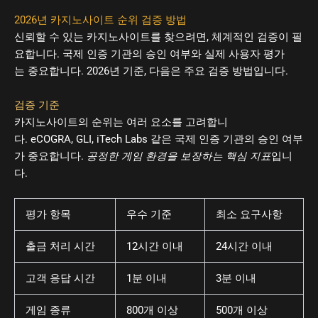
2026년 카지노사이트 순위 검증 방법
신뢰할 수 있는 카지노사이트를 찾으려면, 체계적인 검증이 필
요합니다. 국제 인증 기관의 승인 여부와 실제 사용자 평가
는 중요합니다. 2026년 기준, 다음은 주요 검증 방법입니다.
검증 기준
카지노사이트의 순위는 여러 요소를 고려합니
다. eCOGRA, GLI, iTech Labs 같은 국제 인증 기관의 승인 여부
가 중요합니다.
공정한 게임 환경을 보장하는 핵심 지표
입니
다.
평가 항목
우수 기준
최소 요구사항
출금 처리 시간
12시간 이내
24시간 이내
고객 응답 시간
1분 이내
3분 이내
게임 종류
800개 이상
500개 이상