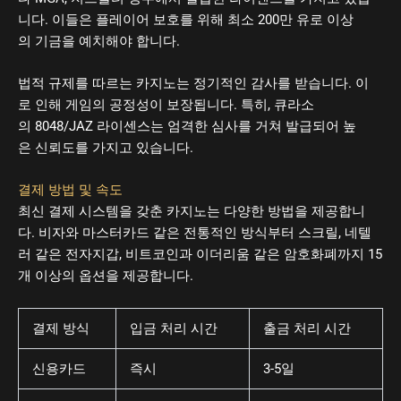
니다. 이들은 플레이어 보호를 위해 최소 200만 유로 이상
의 기금을 예치해야 합니다.
법적 규제를 따르는 카지노는 정기적인 감사를 받습니다. 이
로 인해 게임의 공정성이 보장됩니다. 특히, 큐라소
의 8048/JAZ 라이센스는 엄격한 심사를 거쳐 발급되어 높
은 신뢰도를 가지고 있습니다.
결제 방법 및 속도
최신 결제 시스템을 갖춘 카지노는 다양한 방법을 제공합니
다. 비자와 마스터카드 같은 전통적인 방식부터 스크릴, 네텔
러 같은 전자지갑, 비트코인과 이더리움 같은 암호화폐까지 15
개 이상의 옵션을 제공합니다.
결제 방식
입금 처리 시간
출금 처리 시간
신용카드
즉시
3-5일