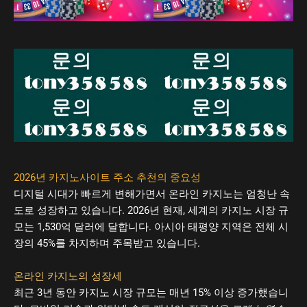
2026년 카지노사이트 주소 추천의 중요성
디지털 시대가 빠르게 변해가면서 온라인 카지노는 엄청난 속
도로 성장하고 있습니다. 2026년 현재, 세계의 카지노 시장 규
모는 1,530억 달러에 달합니다. 아시아 태평양 지역은 전체 시
장의 45%를 차지하며 주목받고 있습니다.
온라인 카지노의 성장세
최근 3년 동안 카지노 시장 규모는 매년 15% 이상 증가했습니