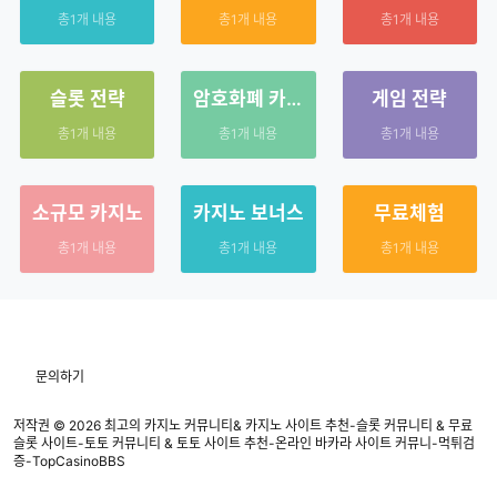
총1개 내용
총1개 내용
총1개 내용
슬롯 전략
암호화폐 카지
게임 전략
노
총1개 내용
총1개 내용
총1개 내용
소규모 카지노
카지노 보너스
무료체험
총1개 내용
총1개 내용
총1개 내용
문의하기
저작권 © 2026
최고의 카지노 커뮤니티& 카지노 사이트 추천-슬롯 커뮤니티 & 무료
슬롯 사이트-토토 커뮤니티 & 토토 사이트 추천-온라인 바카라 사이트 커뮤니-먹튀검
증-TopCasinoBBS