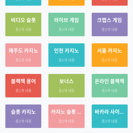
비디오 슬롯
라이브 게임
크랩스 게임
총2개 내용
총2개 내용
총2개 내용
제주도 카지노
인천 카지노
서울 카지노
총2개 내용
총2개 내용
총2개 내용
블랙잭 용어
보너스
온라인 블랙잭
총2개 내용
총2개 내용
총2개 내용
슬롯 카지노
카지노 슬롯 게
바카라 사이트
임
추천
총2개 내용
총2개 내용
총2개 내용