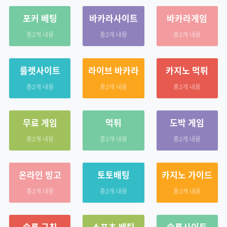
포커 베팅
바카라사이트
바카라게임
총2개 내용
총2개 내용
총2개 내용
룰렛사이트
라이브 바카라
카지노 먹튀
총2개 내용
총2개 내용
총2개 내용
무료 게임
먹튀
도박 게임
총2개 내용
총2개 내용
총2개 내용
온라인 빙고
토토배팅
카지노 가이드
총2개 내용
총2개 내용
총2개 내용