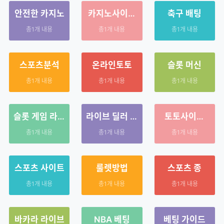
안전한 카지노
카지노사이트
축구 배팅
추천
총1개 내용
총1개 내용
총1개 내용
스포츠분석
온라인토토
슬롯 머신
총1개 내용
총1개 내용
총1개 내용
슬롯 게임 라이
라이브 딜러 게
토토사이트
브러리
임
FAQ
총1개 내용
총1개 내용
총1개 내용
스포츠 사이트
룰렛방법
스포츠 종
총1개 내용
총1개 내용
총1개 내용
바카라 라이브
NBA 베팅
베팅 가이드