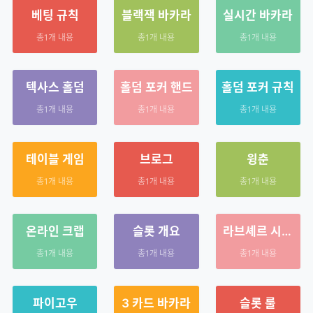
베팅 규칙
블랙잭 바카라
실시간 바카라
총1개 내용
총1개 내용
총1개 내용
텍사스 홀덤
홀덤 포커 핸드
홀덤 포커 규칙
총1개 내용
총1개 내용
총1개 내용
테이블 게임
브로그
윙춘
총1개 내용
총1개 내용
총1개 내용
온라인 크랩
슬롯 개요
라브셰르 시스
템
총1개 내용
총1개 내용
총1개 내용
파이고우
3 카드 바카라
슬롯 룰