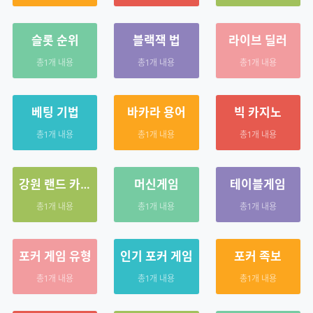
슬롯 순위
블랙잭 법
라이브 딜러
총1개 내용
총1개 내용
총1개 내용
베팅 기법
바카라 용어
빅 카지노
총1개 내용
총1개 내용
총1개 내용
강원 랜드 카지
머신게임
테이블게임
노
총1개 내용
총1개 내용
총1개 내용
포커 게임 유형
인기 포커 게임
포커 족보
총1개 내용
총1개 내용
총1개 내용