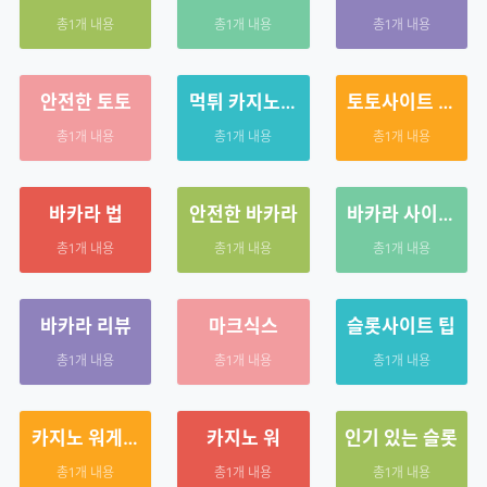
총1개 내용
총1개 내용
총1개 내용
안전한 토토
먹튀 카지노사
토토사이트 평
이트
가
총1개 내용
총1개 내용
총1개 내용
바카라 법
안전한 바카라
바카라 사이트
검증
총1개 내용
총1개 내용
총1개 내용
바카라 리뷰
마크식스
슬롯사이트 팁
총1개 내용
총1개 내용
총1개 내용
카지노 워게임
카지노 워
인기 있는 슬롯
규칙
총1개 내용
총1개 내용
총1개 내용