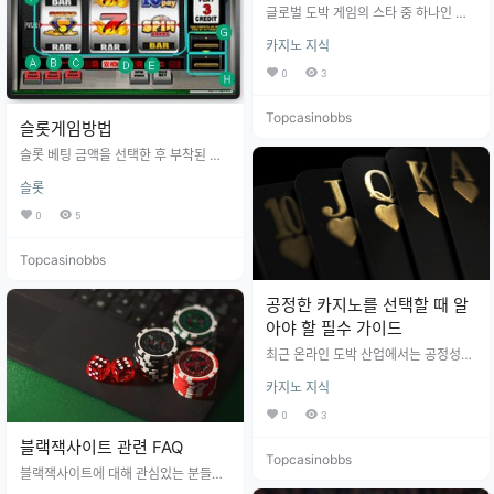
노사이트에서는 계정 설정 및 인증을 위
규칙 카드는 Ace, King, Queen, Jac
의 차이점을 이해하기 위한 빠
승리할 수 있도록 돕습니다. 이러한 특
글로벌 도박 게임의 스타 중 하나인 빙
정적 평판이 많다면 피하는 것이 좋습니
해 특정 개인 정보를 요구합니다. 이름,
k, 10…, 4, 3, 2… 순으로 높은 값을 가
수 기능은 최신 비디오 슬롯에 대부분
른 가이드
고는 간단하고 신나는 시작 및 플레이
다. 2. 숨겨진…
계좌 정보, 핸드폰 번호 등이 있습니다.
지며 Ace는 2,3과 조합될 때 1의 값으
탑재되어 있으며 플레이어들에게 확장
카지노 지식
방법으로 플레이어들에게 항상 사랑을
이 외에 불필요하게 과도한 개인 정보를
로 사용됩니다. (예: 4, 3, 2 조합의 스
된 게임 경험을 선사하고자 합니다. 본
받아 왔으며, 많은 플레이어의 첫 번째
0
3
요구하지 않습니다. 카지노 계정 정보,
트레이트는 3, 2, Ace 조합의 스트레이
격적으로 슬롯 게임을 시작하기 위해서
선택이 되었습니다. 이 글에서는 “전통
비밀번호 또는 기타 민감한 정보를 다른
트보다 높은 서열이 됩니다.)플레이어
는 베팅 금액을 라인당 정해야 합니다.
적인 빙고”와 “온라인 빙고”의 차이점
사람에게 절대 알려주지 마세요. 3. 규
와 딜러가 같은 값의 페어를 가졌을 때,
이 과정에서 예산에 따라 자금을 조정할
Topcasinobbs
을 간략히 소개하고, 여러분께 흥미로운
슬롯게임방법
제된 카지노만 선택하세요 온라인 게임
세 번째 카드의 값이 높은 쪽이 이기게
것을 추천해 드리며 처음에는 적은 금액
빙고 게임 경험을 제공해 드리겠습니다.
을 하는 동안 안전을 보장하는 가장 좋
됩니다. 카드서열 순위 세븐럭 포커는
으로 천천히 베팅을 시작하시기를 권장
전통 빙고 게임: 빙고 복권 기계 빙고 복
슬롯 베팅 금액을 선택한 후 부착된 핸
은 방법 중 하나는 규제된 카지노를 선
일반 포커…
해 드립니다. 일부 게임은 릴이 돌아가
권 기계: 빙고 복권기는 75개의 공 숫자
들이나 버튼을 작동시키면 게임이 진행
택하는 것입니다. 이러한 플랫폼은 보
는 시간이나 스핀 버튼을 누를 시간을
슬롯
가 섞인 블로잉 머신입니다. 복권이 추
됩니다.머신 게임 기기에 나타난 심볼이
안, 공정성 및 책임감 있는 게임과 관련
아낄 수 있도록 빠른 게임 모드를 지원
첨될 때마다 숫자 공이 꺼내지고 숫자가
미리 정해진 시상표와 동일한 조건을 갖
된 엄격한 기준을 시행하는 정부 기관의
0
5
하는 경우도 있습니다. 최신 온라인 슬
불려집니다. 각 공의 번호는 동일한 크
추면 그에 해당하는 배당금을 지급받게
허가를 받고 감시를 받습니다. 영국 도
롯 게임은 날이 갈수록 발전하고 있으며
기와 무게로 되어 있어 매번 추첨이 무
됩니다. 슬롯게임방법 릴 머신 REEL S
박 위원회(UKGC) 또는 몰타 게이밍 당
다양한 특수 기능을 개발해 포함하는 추
작위로 이루어집니다. 전통 빙고: 빙고
Topcasinobbs
LOT MACHINE 일정 코인 또는 지폐
국(MGA)과 같은 평판이 좋은 기관에서
세입니다. 게임 결과는 RNG 시스템을
카드 빙고 카드: 각 빙고 카드에는 24개
를 머신에 투입하고 베팅 금액을 선택한
규제하는 안전한 온라인 도박 사이트를
통해 발표되며 플레이어가 베팅을 하고
의 칸과 1개의 와일드 공간이 있습니다.
후 머신에 부착된 핸들이나 버튼을 사용
공정한 카지노를 선택할 때 알
찾아보세요. 4. 게임이 공정한지 다시
스핀을 누름과 동시에 무작위로 발표됩
카드 맨 위에는 BINGO가 쓰여 있고, 이
하여 릴(Reel)을 회전시킵니다. 회전이
확인하세요 일반적으로 모든 카지노 게
아야 할 필수 가이드
니다. 따라서 누구도 조작할 수 없으며
5개의 영어 글자는 표를 5×5 열로 나눕
멈춘 후 그 결과에 따라 미리 정해진 시
임은 카지노가 결과를 조작할 수 없도록
예측할 수도 없습니다. 플레이어는 릴이
니다. 각 열은 다른 숫자(1~75)에 해당
상표와 비교하여 동일한 조건을 갖추면
최근 온라인 도박 산업에서는 공정성이
하는 암호화 해시 함수를 통해 이루어집
완전히 멈출 때까지 기다려야 합니다.
합니다. ※ 테이블 중앙의 와일드 스페이
그에 해당하는 시상금을 지급받게 됩니
매우 중요한 이슈로 대두되고 있습니다.
니다. 게임을 시작하기 전에 카지노가
슬롯 게임은 어떻게 작동되나요?…
스는 보장된 입장권과 동일합니다. 전통
다. A: Change : 문의사항이나 직원호
카지노 지식
많은 플레이어가 자신이 속한 카지노가
공정한 게임을 제공하는지 확인하세요.
빙고: 빙고 카드 세트 빙고 카드: 빙고
출 시 사용 B: Collect : 문의사항이나
정당한 규칙과 공정한 게임 환경을 제공
이는 보통 카지노사이트의 “정보” 또는
0
3
카드는 스트립 세트로 제공되며, 즉 빙
직원호출 시 사용 C: Bet One : 게임 시
하고 있는지에 대한 궁금증을 가지고 있
“FAQ” 섹션에서 확인할 수 있습니다.
고 카드 한 장에 빙고 테이블 3개가 있
베팅 선택 D: Bonus & Spin : 게임시
습니다. 이러한 요구에 부응하기 위해,
블랙잭사이트 관련 FAQ
5. 신뢰할 수 있는 카지노를 이용하세요
다는 의미입니다. 이러한 데크는 개별적
작과 보너스 배당 시작 기능 E: Bet Ma
Topcasinobbs
이번 글에서는 공정한 카지노를 식별하
신뢰할 수 있는 출처에서…
으로 또는 여러 개로 구매할 수 있습니
x : 최대 베팅 게임 진행 F: Pay Line :
블랙잭사이트에 대해 관심있는 분들은
는 방법, 법적 규제, 책임감 있는 도박,
다. 전통 빙고: 빙고 카드북 빙고 카드
시상표와 일치 시 해당 점수 지급 G: 코
궁금한 점이 많습니다. 그래서 저희에게