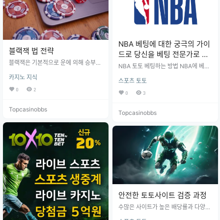
팅했을 때의 승률은 약 45.8%로, 이 전
높이고 더 나은 경험을 얻을 수 있습니
을 모두 이용하실 수 있습니다. 2. 농구
략이 얼마나 효과적인지를 보여줍니다.
다. 이 기사에서는 스포츠 베터들이 가
농구는 빠른 경기 진행으로, 축구와는
또한, 효과적인 바카라 전략을 개발하기
장 관심을 갖는 이벤트 예측, 데이터 분
다른 재미를 선사하고 있는 스포츠 종목
위해서는 플레이어의 감정 관리도 중요
석, 베팅 팁, 자금 관리, 최신 업계 동향
입니다. 축구처럼 세계적으로 유명한 리
합니다. 여러 연구에 따르면, 감정적 결
등 주제에 초점을 맞춰 플레이어들에게
그가 있으며, 인기 스포츠 베팅 사이트
정을 내리면 플레이어의 패턴이 비합리
NBA 베팅에 대한 궁극의 가이
포괄적이고 심층적인 참고 정보를 제공
에서는 실시간으로 경기 일정을 확인하
적으로 변할 수 있으며, 이는 결국 손실
블랙잭 법 전략
드로 당신을 베팅 전문가로 만
합니다. 초보자든 베터든, 여기에서 베
고 베팅할 수 있습니다. 3. 탁구 축구,
로 이어질 가능성이 높습니다. 예를 들
팅 전략을 최적화하고 수익률을 높이는
농구, 야구와 비교하면 큰 규모의 경기
블랙잭은 기본적으로 운에 의해 승부가
들어보세요
어, 한 전문가는 자신만의 감정 관리 시
NBA 토토 베팅하는 방법 NBA에 베팅
데 필요한 실질적인 지식을 얻을 수 있
를 보유하고 있지는 않지만, 토토사이트
갈리지만, 추가 카드 전략이나 다양한
스템을…
하는 방법 NBA 기본 규칙 농구는 가장
카지노 지식
습니다. 온라인으로 스포츠에 베팅하는
에서 인기 있는 스포츠 중 하나입니다.
기본 전술 등 승률을 높이기 위한 몇 가
스포츠 토토
빠른 속도의 프로 팀 스포츠 토토 중 하
사람들은 보다 정보에 입각한 베팅 결정
다양한 베팅 옵션이 있어 탁구를 좋아하
지 방법이 존재합니다. 승률을 높일 수
나로 인정받고 있습니다. 앞뒤로 공격하
0
2
을 내리고 베팅 경험을 향상시키는 데
0
3
는 사람들이 즐기기에 좋습니다. 4. 골
있는 전략을 숙지하면 작은 차이가 큰
고 득점이 많은 게임 형식으로 팬과 베
도움이 되는 다음과 같은 콘텐츠 카테고
프 골프를 선호하는 플레이어가 증가하
차이를 빚어낼 수도 있습니다. 한국에서
터 모두에게 매우 흥미진진합니다. 농구
리를 자주 살펴봅니다. 경기 예측 및 분
Topcasinobbs
고 있습니다. 국내에서도 골프는 주요
온라인 블랙잭을 즐길 때 명심해두면 좋
Topcasinobbs
는 규칙이 간단하기 때문에 베팅 시장이
석전문가 예측: 전문가나 AI 알고리즘이
여가 스포츠 중 하나로 자리잡았습니다.
은 효과를 거둘 수 있는 팁에 대해 살펴
매우 다양하지만, NBA 베팅 지식을 깊
제공하는 경기 전 예측입니다.데이터 분
토토사이트에서는 본인이 응원하는 골
보겠습니다. 규칙 파악 : 카지노 게임 블
이 이해하려면 여전히 시간과 노력이 필
석: 과거 결과, 팀 상태, 경기 기록, 날씨
프 선수에게 베팅할 수 있습니다. 5. 경
랙잭 을 시작하기 전에 블랙잭 용어와
요합니다. 이 가이드에서는 농구의 기본
및 기타 데이터를 기반으로 한 상세한
마 경마는 18세기 초부터 인기를 끌었
블랙잭 룰을 반드시 이해해야 합니다.
규칙, 다양한 베팅 유형을 설명하고, N
분석.배당률 추세: 배당률의 변화 추세
습니다. 여전히 오프라인 경마장에서도
블랙잭은 여러 가지 상황에서 플레이어
BA 베팅에서 수익을 내려면 고려해야
는 플레이어가 시장 방향을 판단하는 데
활발하게 스포츠 베팅이 이루어지고 있
가 선택할 수 있는 다양한 선택지가 주
할 핵심 사항을 간략하게 설명합니다.
도움이 됩니다. 라이브 및 경기 후 통계
으며, 경마에 대한 관심과 베팅은 꾸준
어지기 때문에, 본인의 승률과 당첨금을
NBA에 베팅하는 방법: 기본 규칙을 알
실시간 점수: 베터는 언제든지 게임 진
히 지속되고 있습니다. 최고의 토토사이
높일 수 있는 선택지를 올바르게 선택하
아보세요 NBA는 세계 프로 농구의 리
행 상황을 확인하고 베팅 전략을 조정할
트는 모든 대형 경마에 대해 배당률을
는 것이 중요합니다. 기본 전략 표 사용
더로 인정받고 있습니다. 클럽 단위의
수 있습니다.경기 후 통계: 볼 점유율,
제공하고 있습니다. 6. 격투기 UFC 같
: 블랙잭은 플레이어와 딜러의 카드가
“스페인 농구 리그”와 “그리스 농구 리
안전한 토토사이트 검증 과정
유효 슈팅, 코너킥 등을 포함하여 경기
은 프로모션 덕분에 아시아 뿐만 아니라
어떻게 주어졌는지 여부에 따라 취해야
그”이든, FIBA의 “유로바스켓 챔피언
를 검토하고 다음 베팅에 대한 참고…
전 세계적으로 격투기에 대한 관심이 폭
할 선택을 정리한 기본 전략 표가 존재
수많은 사이트가 높은 배당률과 다양한
십”과 같은 국제 대회이든, 모든 리그의
발적으로 증가하고 있습니다. 격투기에
합니다. 절대적인 것은 아니지만 확률적
프로모션을 내세우며 이용자를 유치하
규칙은 동일합니다. 농구 경기는 두 팀
베팅하고 싶으신가요? 최고의 토토사이
으로 조금이라도 이득을 높이기 위한 방