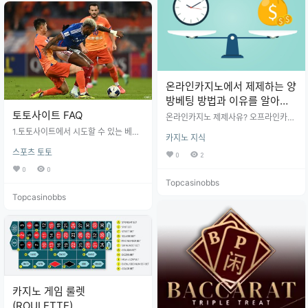
면 고객 지원 서비스가 원활해야 합니
착각하지 마세요. 온라인 카지노에 들어
릴 것입니다. 편안하고 신나는 경험을
안 및 지원 토토사이트에 128비트 SSL
다. 실시간 채팅, 이메일, 전화 상담 등
가서 해당 장소에서 사용할 수있는 슬롯
통해 금색과 빨간색 테마가 돋보인다는
암호화 및 GDPR 가이드라인과 같은
을 통해 문의를 남기고 응대 속도와 해
머신의 수를 나머지 카지노 게임과 비교
것을 알게 될 것입니다. 배경에서 다양
안전 조치가 있는지 살펴봅니다. 7. 라
결 방식을 확인합니다. 24시간 운영되
할 수 있습니다. 슬롯 머신 타이틀이 다
한 바카라 변형도 볼 수 있습니다. 주변
이선스 및 법률 라이선스는 온라인 베팅
는 고객센터인지, 문제 발생 시 신속한
른 모든 유형의 게임을 훨씬 능가한다는
환경이 화려하고 조용해서 게임에 집중
시 안전을 보장하는 가장 좋은 방법입니
조치가 이루어지는지도 중요한 검증 항
것을 금방 알 수 있습니다. 온라인 카지
할 수 있습니다. 바카라는 매우 간단하
다. 저희는 평판이 좋은 도박 위원회에
목입니다. 3. 배당률 및 정산 시스템 점
노 게임은 주로 온라인 슬롯이라고도 불
며 일반적으로 다양한 카메라 각도를 사
서 라이선스를 받은 스포츠 베팅 사이트
검 공정한 베팅 환경을 제공하는지 확인
리는 슬롯 머신이 지배적입니다. 물론
온라인카지노에서 제제하는 양
용할 필요가 없습니다. 하지만 어떤 사
만 추천합니다. 8. 모바일 호환성 많은
하기 위해 스포츠 및 카지노 게임의 배
플레이어는 카지노에서 룰렛과 같은 고
람들은 더 많이 카메라 각도를 사용하는
이용자들이 모바일 기기를 통해 스포츠
방베팅 방법과 이유를 알아보
당률을 분석합니다. 다른 메이저 토토사
전적인 테이블 게임과 애틀랜틱 시티 블
것을 선호할 수도 있으므로, 항상 여러
베팅을 즐깁니다. 따라서 저희는 토토사
겠습니다
토토사이트 FAQ
이트와…
랙잭과 같은 카드 게임을 모두 찾을 수
온라인카지노 제제사유? 오프라인카지
카메라 각도를 갖는 것이 좋습니다. 바
이트가 앱을 제공하는지, 뛰어난 모바일
있습니다. 그러나 실수하지 마세요 – 시
노와 다르게 온라인카지노에서 제제대
카라 종류에 따라 카드는 금색이나 다른
환경을 구축하고 있는지 확인합니다.
1.토토사이트에서 시도할 수 있는 베팅
장은 온라인 슬롯과 Starburst 및 Boo
카지노 지식
상이 될 수 있는 몇가지 금기사항들이
색깔의 테이블에 뒤집어 놓거나 위로 펼
은 무엇이 있나요? 대표적으로 오버/언
k of Dead 과 같은 모든 인기있는 슬롯
있습니다. 그 중에서 대표적인 것이 시
쳐 놓습니다. 스피드 바카라, 라이트닝
스포츠 토토
더, 소품 베팅, 어큐뮬레이터, 인플레이
0
2
머신이 지배하고 있습니다. 온라인 카지
스템베팅과 양방베팅 입니다. 대부분 카
바카라, 살롱 프라이브, 라이브 바카라
베팅 등이 있습니다. 안전하고 효율적인
0
0
노에 들어가서 해당 장소에서 사용할 수
지노사이트 또는 토토사이트에서 먹튀
스퀴즈, 노 커미션 바카라 등 다양하고
스포츠 베팅을 하기 위해서는 각 베팅
있는 슬롯 머신의 수를 나머지 카지노
Topcasinobbs
를 당했다는 글에는 이 단어가 마치 짝
흥미로운 바카라 변형을 잊지 마세요.
옵션에 대해서 미리 숙지하고 있는 것이
게임과 비교하면 됩니다. 슬롯 머신 타
꿍처럼 붙어다니는 것을 쉽게 확인 하실
플레이어 보너스, 뱅커 보너스, 애니 페
Topcasinobbs
좋습니다. 2.토토사이트에 가입하면 어
이틀이 다른 모든 유형의 게임을 훨씬
수 있습니다. 양방이라는 단어는 들어보
어, 퍼펙트 페어 등 다양한 사이드 베팅
떤 혜택을 받을 수 있나요? 일반적으로
능가한다는 것을 금방 알 수 있습니다.
았지만 이것이 어떻게 하는 것인지도 모
이 있습니다. 이전 라운드의 결과는 결
대다수의 스포츠 베팅 플랫폼은 신규 플
슬롯 은 여러 가지 이유로 엄청난 인기
르시는 분들도 게실것이고 이미 어떤것
과 그래프를 통해 확인할 수 있으며, 이
레이어에게 웰컴 보너스를 지급하고 있
를 누리고 있습니다: 카지노는 모든 플
인지 이해하고 계시지만 금지시키는 이
그래프에는 라이브 바카라 테이블의 모
습니다. 보통, 입금액에 대비하여 10
레이어보다 유리하기 때문에 대부분의
유를 납득하지 못하시는 분들도 계시리
든 결과가 표시됩니다.
0% 또는 200%로 지급됩니다. 이 외에
마케팅 예산을 슬롯 머신에 지출합니다.
라 생각합니다. 간혹 사이트의 자금이
도 재충전 보너스, 지인 추천 보너스, vi
많은 새로운 슬롯 머신은 고객이 지루하
부족해서 그냥 핑계로 가져다 붙이는 이
p 프로그램 등 다양한 프로모션이 있습
지 않도록 보장합니다. 인기 있는 판타
유라고 생각하시는 분들도 있습니다. 오
니다. 3.인플레이 베팅이란 무엇인가
카지노 게임 룰렛
지 세계관에는 항상 온라인 슬롯이 있습
늘은 이해하기 쉽게 바카라양방베팅에
요? 인플레이 베팅은 가장 인기 있는 베
니다. 온라인 슬롯에서 게임을 홍보하는
대해 알아보도록 하겠습니다. 바카라양
(ROULETTE)
팅 옵션으로, 실시간으로 변동되는 배당