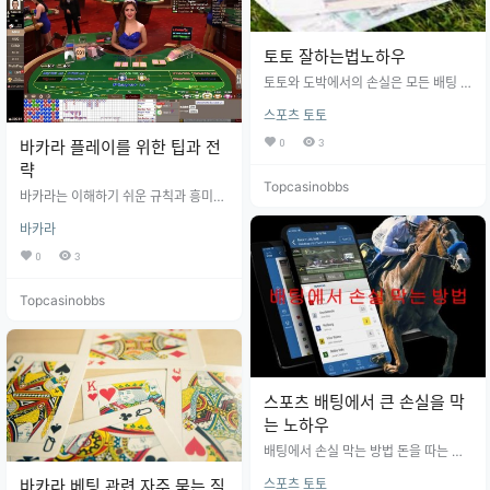
에는 완벽한 라이브 카지노 소프트웨어
수십 개의 고품질 신규 슬롯이 출시되어
는 모든 일에 대해 불만을 이야기할 수
5, 마라톤, 1XBET, Bwin, 오즈포털 등
주세요.룰을 모를 경우에는 CS센터의
가 꼭 필요한 상황이 되었습니다. 초창
플레이어는…
있는 상담 센터 여부를 살펴봐야 합니
48개 회사의 정확한 평균 배당률 제공
안내원에게 말씀하시면 안내해 드리므
기 플레이어들은 집에서 편안하게 카지
다. 만약, 고객 상담 센터를 지원하지 않
인플레이 : 빠르고 정확한 Bet365 배당
로 안심하고 게임을 즐기실 수 있습니
토토 잘하는법노하우
노 게임을 즐기는 것을 꿈으로만 꾸었을
는 다면 이용을 다시 한번 고려해 봐
률을 적용하여 현재 진행 중인 경기에
다. 게임을 종료하고 테이블을 떠난다.
수 있었습니다. 이제 기술의 발전으로
토토와 도박에서의 손실은 모든 배팅 금
야…
실시간 베팅 카지노 게임 : 바카라, 블랙
충분히 게임을 즐겼다면 자리에서 일어
그것이 현실이 되었습니다. 라이브 딜러
액이 소멸되는 현실적인 부분이고, 현금
잭, 룰렛, 홀덤, 주사위 등의 풀 옵션 구
납니다. 그것이 종료의 표시가 됩니다.
게임의 최고를 경험할 준비가 되었다면,
스포츠 토토
대신 가상머니를 사용하는 것은 현실감
성과 조작 없는 100% 정품 솔루션 슬
자리에서 일어나실 때 칩이 남았다면 휴
당신은 올바른 곳에 왔습니다. 하지만
각을 흐려지게 할 수 있다. 따라서 배팅
롯 게임 : 프라그마틱 플레이 외 57개
대하기 쉬운 고액의 칩으로 교환합니다.
라이브 게임을 가이드라인에 포함하려
0
3
바카라 플레이를 위한 팁과 전
할 때 현금을 옆에 두고 진행하면 현실
게임사와 제휴하여 5,600개 이상의 풀
또한 잠시 자리를 비우실 경우에는 칩의
면 충족해야 할 높은 기준이 있습니다.
략
을 마주하며 더 좋은 판단을 할 수 있다.
옵션 게임 구성 미니 게임 : 파워볼, 사
keeping이 가능하므로 F/P(floor per
라이브 딜러 스튜디오가 가이드에 포함
Topcasinobbs
이는 토토 승률을 향상시킬 수 있다는
다리, 홀짝, 하이로우 등 메이저 게임사
son)에게 말하여 주시기 바랍니다. 칩
되기 위해 충족해야 하는 요구 사항은
바카라는 이해하기 쉬운 규칙과 흥미진
점을 강조한다. 오답노트 전업 배터들은
의 실시간 게임 영상 제공 최고의 프리
을 현금으로 교환한다.게임을 마치고 칩
다음과 같습니다. 혁신적인 아이디어와
진한 게임플레이로 수많은 플레이어를
오답 노트를 하나하나 작성을하여 배팅
미엄 서비스를 제공하는 메이저 토토사
을 환전소에서 교환합니다. 환전방법 외
바카라
일관된 새로운 버전 각 게임 라이센스
끌어들이는 인기 있는 카지노 게임입니
에 대한 기록을 남긴다. 이들은 배팅 내
이트인 만큼, 크로스 베팅과 스페셜 베
화환전법(¥,$→ \)외화환전은 캐셔에서
지역에 위치한 적절한 라이브 딜러 스튜
다. 하지만 바카라에서 좋은 결과를 얻
0
3
역을 저장하고 정리하며, 가계부를 쓰는
팅 등의 다양한 스포츠 베팅 옵션을 제
가능합니다. 환전 시에는 여권이 필요하
디오 존경받는 소프트웨어 공급업체의
으려면 행운뿐만 아니라 특정한 기술과
사람과 비슷한 특징을 가지고 있다. 놀
공합니다. 하나의 경기에도 다양한 베팅
며, 환전 시 영수증을 드릴 것입니다.이
안전하고 반응성이 뛰어난 라이브 딜러
전략도 필요합니다. 이 글에서는 바카라
이터 이용자들은 배팅 내역을 캡쳐를 하
이 가능하기 때문에, 곧 개최될 경기에
영수증을 꼭 보관하시기 바랍니다. 환전
Topcasinobbs
게임 소프트웨어 고품질 지원 및 라이브
게임을 하는 동안 더 현명한 결정을 내
고 폴더에 정리해가며, 복권방 이용자들
대한 경기 정보와 배당률 정보를 바탕으
시 이 영수증이 없으면 재환전이 안됩니
딜러와의 탁월한 온라인 인터페이스 안
리는 데 도움이 되는 포괄적인 바카라
은 메모를 무조건 남긴다. 이런 습관은
로 더욱 유리한 베팅에 임할 수 있습니
다. 카지노 예절 과욕은 금물게임을 더
전한 입금 및 즉시 출금 옵션을 제공하
가이드를 제공합니다. 바카라의 기본 규
배팅을 신중하게 다루고 더 나은 결과를
다. 크로스 베팅 : 하나의 경기에 승무
재미있게 즐기기 위해서 과욕은 부리지
는 라이브 딜러 온라인 카지노 실제 카
칙을 이해하세요 팁에 대해 논의하기 전
추구하는 데 도움이 될수있다. 분노,음
패, 핸디캡, 언더오버 베팅이 가능 스페
마세요.현명한 베팅을 선택하여…
지노의 분위기에 맞는 다양한 라이브 딜
에 먼저 바카라의 기본 규칙을 명확하게
주배팅 하지말자 토토사이트와 같은 도
셜 베팅 : 다양한 기준점에 베팅 가능한
러 게임
이해해야 합니다. 바카라를 플레이하는
박에서 감정 관리와 음주 배팅을 피하는
스포츠 배팅에서 큰 손실을 막
핸디캡, 언더오버 베팅 콘텐츠 제공 실
두 가지 주요 방법은 플레이어 대 뱅커
것은 엄청나게 중요한 부분이다. 연패에
시간 베팅 : 곧 개최될 경기에 대한 베팅
는 노하우
와 플레이어 대 플레이어입니다. 게임의
대한 분노는 자제를 꼭 해야 하고 음주
정보 및 배당률 정보 제공 인플레이 베
목적은 어느 플레이어의 손패가 9에 더
로 이성을 잃으면 도박 소비 가능성이
배팅에서 손실 막는 방법 돈을 따는 것
팅 : 현재 진행 중인 경기의 실시간 라이
가까운지 예측하는 것입니다. 각 카드는
매우 높아진다. 이를 방지하기 위해 음
보다 큰 손실 없이 배팅하는 방법과 꿀
브스코어 정보와 경기 중 베팅 제공
해당 포인트 값을 갖습니다. 2에서 9까
스포츠 토토
바카라 베팅 관련 자주 묻는 질
주 약속이 있는 날에는 폰 뱅킹이 불가
팁에 대해서 소개를하려 한다. 이는 막