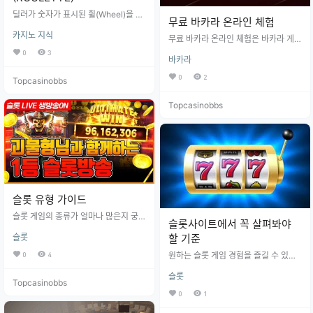
수많은 카지노 보너스가 있습니다. 이러
방베팅이란? 가장 쉽게 설명드리자
률을 적용하여 베팅하는 것을 말합니다.
딜러가 숫자가 표시된 휠(Wheel)을 회
한 슬롯 머신에는 일반적으로 매우…
면 바카라 양방베팅 글자 그대로 해석하
무료 바카라 온라인 체험
경기 흐름에 따라 승패가 좌지우지 될
전시킨 후, 그 반대 방향으로 볼을 회전
여 플레이어 벵커 양쪽에 베팅을 하는
수 있는 스포츠의 특성상, 인플레이 베
카지노 지식
시켜볼이 낙착되는 숫자에 베팅한 플레
무료 바카라 온라인 체험은 바카라 게임
것을 뜻합니다. 하지만 여기서 궁금증이
팅은 더욱 흥미진진하게 경기를 즐길 수
이어에게 정해진 액수를 지급하는 게임
을 처음 접하는 분들에게나, 전략을 연
생깁니다. 적중시 플레이어는 베팅금의
0
3
있는 방법입니다.
입니다. 카지노 게임 룰렛(ROULETT
바카라
마하고 싶은 숙련된 플레이어들에게 모
2배를 지급받지만 뱅커는 1.95배당이
E)방법 A.STRAIGHT BET B.SPLIT
두 훌륭한 기회를 제공합니다. 이는 실
기에 적중되어도 커미션을 지급해야하
0
2
Topcasinobbs
BET C.STREET BET D.SQUARE BE
제 돈을 사용하지 않고도 게임의 흐름을
기 때문에 0.5%의 손해를 보는것이 아
T E.FIVE NUMBER BET F.SIX NUM
익히고, 다양한 전략을 시도해볼 수 있
닐까라는 부분입니다. 배당만 생각한다
BER BET G.COLUMN BET H.DOZ
Topcasinobbs
는 위험 없는 환경을 마련해줍니다. 또
면 누가봐도 당연히 손해입니다. 하지만
EN BET I.HIGH / LOW BET J.EVEN
한, 무료 바카라를 제공하는 사이트를
온라인카지노에서는 첫충쿠폰이나 입
/ ODD NUMBER BET K.COLOR BE
통해 다양한 게임 버전을 접해볼 수 있
금쿠폰 등 카지노사이트 또는 총판들이
T 플레이어는 딜러가 “No More Be
어, 플레이어들은 자신의 취향에 맞는
챙겨주는 여러가지 쿠폰이 존재합니다.
t”이라고 Call할 때까지는 볼이 돌아가
바카라 게임을 선택할 수 있습니다. 이
그 쿠폰을 활용하여 손해 보지않고 베팅
고 있는 중에도 칩스를 베팅할 수 있습
는 시간과 장소에 구애받지 않고 즐길
하는 것 입니다. 크게 이득을 보긴 힘들
니다. 회전하던 볼이 숫자가 표시된 휠
수 있어 편리하며, 게임을 즐기는 동안
지만 나름대로의 노하우와 시스템으로
에 떨어져 멈추게 되면 딜러는 당첨숫자
바카라 커뮤니티를 통해 다른 플레이어
만들어 개인이 이 베팅법을 사용하거나
를 Call하고 레이아웃 상의 해당숫자에
들과 의견을 나누고, 노하우를 공유할
팀으로 움직이기도 합니다. 큰 단점은
슬롯 유형 가이드
“윈 마커(Win Marker)”를 올려놓습니
수도 있습니다. 무료 바카라 온라인 체
적발시 원금까지 몰수될 수도 있다는 부
다. 딜러는 먼저 Losing Bet을 수거하
슬롯 게임의 종류가 얼마나 많은지 궁금
험은 바카라 게임의 재미를 충분히 느껴
분입니다. 먹튀 카지노사이트 목록의 내
슬롯사이트에서 꼭 살펴봐야
고, Winning Bet에 대해서는 정해진
한 적이 있나요? 아니면, 어떤 유형의
볼 수 있는 좋은 방법이며, 누구나 쉽게
용을 참고하시면 이해하기 쉬우시리라
할 기준
슬롯
배당률에 따라 지급합니다. 배당률에 따
슬롯이 당신의 게임 스타일에 가장 잘
접근할 수 있는 즐거운 시간을 선사합니
생각합니다. 양방베팅 방법은? 바카라
른 지급이 완전히 끝날 때까지는 새로운
맞을까요? 우리의 편리한 슬롯 가이드
다. 무료 바카라란 무엇인가요? 무료 바
게임으로 적용하여 알려드리겠습니다.
원하는 슬롯 게임 경험을 즐길 수 있는
0
4
베팅을 해서는 안됩니다. 만약 볼이 휠
에 오신 것을 환영합니다. 이 가이드에
카라는 온라인 카지노에서 실제 돈을 입
예를들어 ㅇ카지노와 ㅅ카지노에 아시
사이트를 결정하는 과정에서 이러한 기
밖으로 튕겨져 나가거나, 정상적인 게임
서는 최신 최고의 슬롯 타이틀을 살펴보
금하지 않고도 바카라 게임을 즐길 수
아게이밍으로 게임을 한다고 가정하여
슬롯
준을 유용하게 참고해 볼 수 있습니다.
Topcasinobbs
진행이 어려울 경우 딜러는 해당게임을
고, 가장 인기 있는 슬롯 타이틀을 몇 가
있는 기회를 제공합니다. 이는 바카라
설명 드리겠습니다. 테이블과 송출되는
사이트 내 보안 기술 : 슬롯사이트 특성
무효화 처리할 수 있습니다. 룰렛게임규
0
1
지 소개하며, 스핀을 하기 전에 필요한
게임에 처음 접해보는 초보자들에게는
영상이 같은지 확인한 수 ㅇ,ㅅ 카지노
상 결제가 진행되기 때문에 개인 및 금
칙 배팅 카지노가 정한 플레이칩스 및
모든 정보를 제공합니다. 너무 많은 옵
규칙을 배우고 게임의 흐름을 익히기에
사이트에 각각 돈을 입금합니다. ㅇ카지
융 정보가 요청될 수 있습니다. 따라서