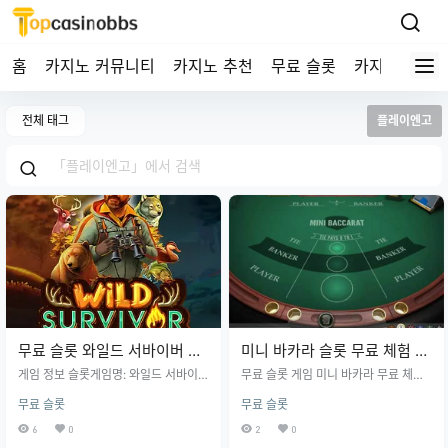
홈
카지노 커뮤니티
카지노 추천
무료 슬롯​
카지노 베팅 
전체 태그
플레이엔고
무료 슬롯 와일드 서바이버 체
미니 바카라 슬롯 무료 체험 및
험&리뷰
리뷰
게임 정보 슬롯게임명: 와일드 서바이버
무료 슬롯 게임 미니 바카라 무료 체험
(Wild Survivor) 공급사: 플레이엔고
및 기본 정보 개요 슬롯이름 : 미니 바카
무료 슬롯​
무료 슬롯​
(Play'n Go) RTP: 96.2% 맥스윈: x3,
라 공급사 : 플레이엔고 [Play'n Go] R
000배 벳웨이: 10 Ways 보너스: 보너
TP : 98.76% 맥스윈 : N/A 벳웨이 : N/
6
0
2
0
스구매 불가 출시일: 2024년 5월 9일
A 보너스 : 보너스구매 불가 출시일 : 2