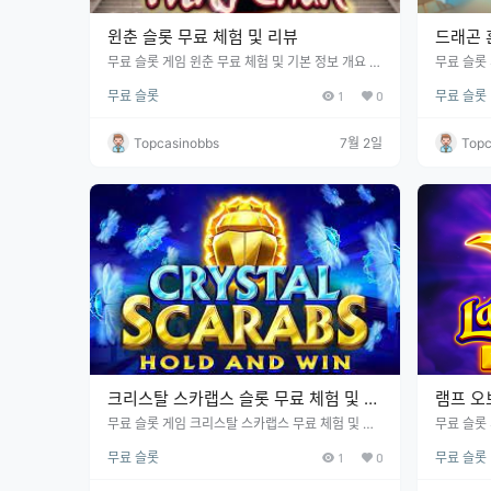
1%로, 비교적 높은 편에 속합니다. 이는 장기적으로
합니다. 
플레이할 때 플레이어들에게 유리한 수치를 보여줍
여, 플레
윈춘 슬롯 무료 체험 및 리뷰
드래곤 
니다. 최대 배당은 x50,000배에 달해, 충분히 큰 승
것 같은 
무료 슬롯 게임 윈춘 무료 체험 및 기본 정보 개요 슬
무료 슬롯 
리의 기회를 제공합니다. 이처럼 높은 최대 배당은
커니즘 멀
롯이름 : 윈춘 공급사 : 씨큐나인게이밍 [CQ9 Gami
요 슬롯이름
많은 플레이어들을 매료시키는 요소 중 하나입니다.
관적입니다
무료 슬롯​
1
0
무료 슬롯​
ng] RTP : 96.08% 맥스윈 : x3,000배 벳웨이 : 2
kick] RT
벳웨이와 게임 플레이 "어글리어스트 캐치"는 243
조합을 제
43Ways 보너스 : 보너스구매 불가 출시일 : 2021.
3Ways 
Ways 벳웨이를 제공합니다. 이는 다양한 조합으로
리할 수 
08.26 게임 정보 개요 윈춘은 씨큐나인게이밍 [CQ
6.08 무
승리할 수 있는 가능성이 높다는 의미이며, 플레이
재미있게 
Topcasinobbs
7월 2일
Topc
9 Gaming]사가 2021년 8월 26일에 출시한 카지
정보 개요 
어들은 다양한 전략을 시도해볼 수 있습니다. 게임
너스 라운
노 슬롯 게임입니다. 이 게임은 RTP 96.08%를 가
개발한 인기
의 흐름은 매우 부드럽고, 다양한 기능들을 통해 재
특정 기호
지고 있으며, 최대 승리 배수는 x3,000배에 달합니
시되었습니다
미를 배가할 수 있습니다. 무료 슬롯 데모 체험 무료
너스 라운
다. 베팅 방식은 243WAYS로 다양한 승리 조합을
높은 편이며
슬롯 데모를 통해 "어글리어스트 캐치"를 플레이해
제공합니다. 보너스 구매는 불가능합니다. 이 게임
을 노릴 수
보니,…
은 슬롯 사이트와 온라인 슬롯 플랫폼에서 즐길 수
한 조합으
있으며, 많은 슬롯 커뮤니티에서도 주목을 받고 있
너스구매는
습니다. 게임 배경과 주제 윈춘은 중국의 전통적인
충분히 있
무술인 윈춘권을 주제로 하고 있습니다. 게임의 배
쉽게 접할
경은 중국의 고대 무술 세계를 연상시키며, 플레이
은 평가를
어들은 마치 실제 중국의 무술 세계에 들어온 것 같
혼은 동양
은 느낌을 받을 수 있습니다. 게임의 그래픽은 매우
임의 주제
생동감 있으며, 중국의 전통적인 무술과 문화의 요
어 있으며
소가 가득한 디자인으로 플레이어들을 신비로운 세
합니다. 용
계로 빠져들게 합니다. 게임의 배경음악도 중국의
반영되어 
크리스탈 스카랩스 슬롯 무료 체험 및 리
램프 오
전통적인 분위기를 강조하여, 플레이어들은 마치 실
탐험하는 것
뷰
무료 슬롯 게임 크리스탈 스카랩스 무료 체험 및 기
무료 슬롯 
제 중국의 무술 세계에 있는 것 같은 느낌을 받을 수
의 그래픽
본 정보 개요 슬롯이름 : 크리스탈 스카랩스 공급사 :
보 개요 슬
있습니다. 게임 플레이와 메커니즘 윈춘의 게임 플
인 색상과
무료 슬롯​
1
0
무료 슬롯​
부운고 [Booongo] RTP : 95.60% 맥스윈 : x5,66
[Booong
레이는 매우 직관적입니다. 243WAYS 베팅 시스템
하게 재현
4배 벳웨이 : 15Ways 보너스 : 보너스구매 불가 출
ys 보너스
은 다양한 승리 조합을 제공하여, 플레이어들은 다
혼은 매우