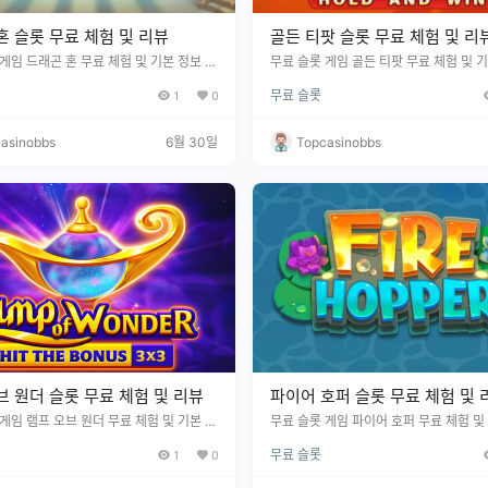
게임의 배경음악도 마법적인 느낌을 강조하
터를 형성하여 승리 조합을 생성하는 방식
이어들은 마치 실제 마법의 세계에 들어온
TP와 최대 배당 이 게임의 RTP는 94.7
혼 슬롯 무료 체험 및 리뷰
골든 티팟 슬롯 무료 체험 및 리
느낌을 받을 수 있습니다. 게임 플레이와 메
적 높은 편에 속합니다. 이는 장기적으로
게임 드래곤 혼 무료 체험 및 기본 정보 개
무료 슬롯 게임 골든 티팟 무료 체험 및 기
린 렐름 오브 참의 게임 플레이는 매우 직
때 플레이어들에게 유리한 수치를 보여줍
 : 드래곤 혼 공급사 : 썬더킥 [Thunder
요 슬롯이름 : 골든 티팟 공급사 : 부운고 [
. 10WAYS 베팅 시스템은 다양한 승리
배당은 x18,566배에 달해, 충분히 큰 
1
0
무료 슬롯​
P : 96.1% 맥스윈 : x8,282배 벳웨이 : 24
o] RTP : N/A 맥스윈 : x5,000배 벳웨이
공하여, 플레이어들은 다양한 방법으로 승
제공합니다. 이처럼 높은 최대 배당은 많
보너스 : 보너스구매 불가 출시일 : 2019.0
s 보너스 : 보너스구매 불가 출시일 : 2024
있습니다. 게임의 메커니즘은 간단하면서도
어들을 매료시키는 요소 중 하나입니다.
료 슬롯 게임 드래곤 혼 무료 체험 및 기본
게임 정보 개요 골든 티팟은 부운고 [Boo
설계되어 있으며, 다양한 특수 기호와 보
게임 플레이 "저니 투 파리스"는 Cluster 
asinobbs
6월 30일
Topcasinobbs
드래곤 혼은 썬더킥 [Thunderkick]에서
가 2024년 5월 28일에 출시한 카지노 
드가 게임의 재미를 더합니다. 예를 들어,
식을 제공합니다. 이는 전통적인 라인 방
 슬롯 게임으로, 2019년 6월 8일에 출
니다. 이 게임은 RTP N/A를 가지고 있으
 모를으면 추가 승리 기회를 제공하는 보
인접한 위치에 같은 기호가 모여 있는 
. 이 게임은 RTP가 96.1%로 비교적
리 배수는 x5,000배에 달합니다. 베팅 
드가 활성화됩니다. 또한, 게임은 다양한…
형성하여 승리 조합을 생성하는 방식입니
, 맥스윈은 x8,282배로 상당히 큰 상금
AYS로 다양한 승리 조합을 제공합니다. 
한…
 있습니다. 벳웨이는 243 Ways로 다양
매는 불가능합니다. 이 게임은 슬롯 사이
로 승리할 기회가 많습니다. 아쉽게도 보
인 슬롯 플랫폼에서 즐길 수 있으며, 많은
 불가능하지만, 게임 자체의 재미 요소가
니티에서도 주목을 받고 있습니다. 게임 
습니다. 슬롯 사이트와 카지노 사이트에서
제 골든 티팟은 중국의 전통적인 문화와 
 수 있으며, 많은 슬롯 커뮤니티에서도 좋
제로 하고 있습니다. 게임의 배경은 중국
 받고 있습니다. 게임 배경과 주제 드래곤
인 분위기를 연상시키며, 플레이어들은 
의 신비로운 세계를 배경으로 합니다. 게
중국의 문화 속에 들어온 것 같은 느낌을 
는 동양의 신화와 문명을 중심으로 구성되
습니다. 게임의 그래픽은 매우 생동감 있
, 다양한 동양 문양과 상징이 게임에 등장
의 전통적인 요소와 티팟이 가득한 디자
, 봉황, 전통 문양 등이 게임의 디자인에
이어들을 신비로운 세계로 빠져들게 합니
있어, 플레이어들은 마치 동양의 신비를
배경음악도 중국의 전통적인 분위기를 강
브 원더 슬롯 무료 체험 및 리뷰
파이어 호퍼 슬롯 무료 체험 및 
 같은 feeling을 느낄 수 있습니다. 게임
레이어들은 마치 실제 중국의 문화 속에 
게임 램프 오브 원더 무료 체험 및 기본 정
무료 슬롯 게임 파이어 호퍼 무료 체험 및
은 매우 세련되어 있으며, 동양의 전통적
은 느낌을 받을 수 있습니다. 게임 플레
롯이름 : 램프 오브 원더 공급사 : 부운고
개요 슬롯이름 : 파이어 호퍼 공급사 : 푸
 문양을 사용하여 신비로운 분위기를 완벽
즘 골든 티팟의 게임 플레이는 매우 직관적
1
0
무료 슬롯​
o] RTP : N/A 맥스윈 : N/A 벳웨이 : 1Wa
ush Gaming] RTP : 95.38% 맥스윈 : 
했습니다. 게임 플레이와 메커니즘 드래곤
5WAYS 베팅 시스템은 다양한 승리 조
 : 보너스구매 가능 출시일 : 2024.04.30
배 벳웨이 : Cluster Pays 보너스 : 보
 직관적인 게임 플레이와 메커니즘을 가지
여, 플레이어들은 다양한 방법으로 승리할