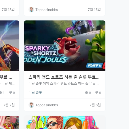
배당률을 바
어들을 끌어들입니다 。 카지노 슬롯의 역사 초기
승률을 어느
형태: 1891년 뉴욕에서 시트맨과 피트가 최초의 슬
7월 18일
Topcasinobbs
7월 15일
다. 비록
롯머신을 개발。 자유의 종: 1895년경 찰스 페이가
으로 게임에
“자유의 종” 슬롯머신을 개발。 현대화: 20세기 들
카지노 게
어 전기식 기계로 발전, 1970년대부터 비디오 슬롯
게 설정돼
등장。 디지털화: 1990년대 인터넷 발전으로 온라
 각 게임
인 슬롯게임 출현。 카지노 슬롯 종류 클래식 슬롯:
률 역시 게
전통적인 3릴, 1~3페이라인, 간단한 룰 。 비디오
 수 있습
슬롯: 5릴 이상, 10~1000페이라인, 다양한 테마와
란 기댓값
보너스 。 프로그레시브 슬롯: 잭팟이 누적, 큰 상금
 행위를 무
기회 。 카지노 슬롯 룰 배팅: 코인 또는 크레딧 투
평균을 말합
입, 페이라인과 베팅 금액 설정。 릴 회전: 레버 당기
 환수율이란
거나 버튼 누르기, 릴이 멈추면 결과 확인。 당첨 조
 만큼의 당
건: 릴에 나타난 심볼이 페이라인에 맞춰 일정 조합
수율 계산
을 이룰 때。 특수 심볼: 와일드 심볼은 다른 심볼 대
첨금에 승
체, 스캐터 심볼은 보너스 라운드 제공 。 카지노 슬
 금액(베팅
롯 전략 높은 RTP(RTP: Return to Player): 96%
무료 체
스파키 앤드 쇼트즈 히든 줄 슬롯 무료
다. 계산 공
이상의 RTP를 가진 슬롯을 선택 。 예산 관리: 미리
체험 및 리뷰
 무료 체
무료 슬롯 게임 스파키 앤드 쇼트즈 히든 줄 무료 체
= ( 베팅
정한 예산 내에서만 게임 진행。 보너스 활용: 신규
이트닝 파이
험 및 기본 정보 개요 슬롯이름 : 스파키 앤드 쇼트즈
금액 * 패배
가입자 환영 보너스, 재충전 보너스, 무료 스핀 등 적
1
0
무료 슬롯​
0
0
TP : 96.
히든 줄 공급사 : 플레이엔고 [Play'n Go] RTP : 9
 앞면이 나
극 활용。 카지노 슬롯의 심리적 요소 감정 관리: 승
24Ways 보
6.2% 맥스윈 : x6,000배 벳웨이 : Cluster pays
2,000원을
리의 짜릿함과 패배의 스트레스를 관리。 도박 중독
5.23 콜트
보너스 : 보너스구매 불가 출시일 : 2023.06.28 스
00 * 0.
예방: 지속적으로 패배 시 일찍 게임 끝내고 휴식。
7월 7일
Topcasinobbs
7월 6일
 카지노 게
파키 앤드 쇼트즈 히든 줄의 기본 정보 온라인 카지
수율 50% 환
카지노 슬롯의 미래 기술 발전:…
슬롯 게임
노 게임 세계에는 다양한 테마와 재미를 가진 슬롯
하면 할 수
트닝 파이
게임들이 넘쳐납니다. 그중에서도 "스파키 앤드 쇼
 개발한 카
트즈 히든 줄"은 플레이엔고 [Play'n Go]에서 개발
 출시되었습
한 카지노 슬롯 게임으로, 2023년 6월 28일 출시되