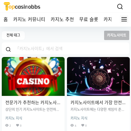
홈
카지노 커뮤니티
카지노 추천
무료 슬롯​
카지노 베팅 
전체 태그
카지노사이트
전문가가 추천하는 카지노사이
카지노사이트에서 가장 안전한
트에서 안전하게 플레이하는
카지노 게임
상단의 인기 카지노사이트는 안전하게
카지노사이트에는 다양한 게임이 준비
방법
운영되고 있지만, 플레이어 스스로도 안
되어 있습니다. 그 중에서도 안전성이
카지노 지식
카지노 지식
전을 위해서 몇 가지 지켜야하는 사항들
더욱 뛰어난 게임 3가지를 소개합니다.
이 있습니다. 다음은 전문가가 추천하는
⭐ 블랙잭 블랙잭은 약 1%에 불과한 매
2
0
4
0
안전하게 플레이하는 방법을 소개합니
우 작은 하우스 에지 덕분에 플레이어가