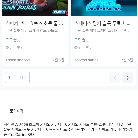
롯 게임으로, 2024년 4월 25일 출시되
되었습니다. 이 게임은 많은 슬롯 사이
몰입하게 만듭니다. 2. 게임 배경과 주
팅 시스템은 다양한 승리 조합을 제공하
었습니다. 이 게임은 많은 슬롯 사이트
트에서 무료로 체험할 수 있어, 플레이
제 《트위티 하우스》는 트위티와 그의
여, 플레이어들은 다양한 방법으로 승리
에서 무료로 체험할 수 있어, 플레이어
어들은 실제 베팅 전에 게임의 특징과
집을 배경으로 합니다. 이 슬롯은 트위
할 수 있습니다. 게임의 메커니즘은 간
들은 실제 베팅 전에 게임의 특징과 플
플레이 방식을 충분히 익힐 수 있습니
티의 세계를 최대한 살리기 위해 그래픽
단하면서도 재미있게 설계되어 있으며,
레이 방식을 충분히 익힐 수 있습니다.
다. RTP와 최대 배당 이 게임의 RTP는
스파키 앤드 쇼트즈 히든 줄 슬
스페이스 덩키 슬롯 무료 체험
과 사운드를 모두 생동감 넘치게 디자인
다양한 특수 기호와 보너스 라운드가 게
RTP와 최대 배당 이 게임의 RTP는 9
96.20%로, 비교적 높은 편에 속합니
되었습니다. 트위티, 그의 친구들, 다양
임의 재미를 더합니다. 예를 들어, 특정
롯 무료 체험 및 리뷰
및 리뷰
무료 슬롯 게임 스파키 앤드 쇼트즈 히
무료 슬롯 게임 스페이스 덩키 무료 체
6.20%로, 비교적 높은 편에 속합니다.
다. 이는 장기적으로 플레이할 때 플레
한 귀여운 요소들 등 다양한 요소가 심
기호를 모으면…
든 줄 무료 체험 및 기본 정보 개요 슬롯
험 및 기본 정보 개요 슬롯이름 : 스페이
이는 장기적으로 플레이할 때 플레이어
이어들에게 유리한 수치를 보여줍니다.
볼로 등장하여, 게임의 주제를 완벽하게
무료 슬롯​
무료 슬롯​
이름 : 스파키 앤드 쇼트즈 히든 줄 공급
스 덩키 공급사 : 노리밋시티 [Nolimit
들에게 유리한 수치를 보여줍니다. 최대
최대 배당은 x50,000배에 달해, 충분
표현합니다.…
사 : 플레이엔고 [Play'n Go] RTP : 9
City] RTP : 96.07% 맥스윈 : x14,64
배당은 x25,000배에 달해, 충분히 큰
히 큰 승리의 기회를 제공합니다. 이처
0
0
1
0
6.2% 맥스윈 : x6,000배 벳웨이 : Clu
9배 벳웨이 : 46,656Ways 보너스 : 보
승리의 기회를 제공합니다. 이처럼 높은
럼 높은 최대 배당은 많은 플레이어들을
ster pays 보너스 : 보너스구매 불가 출
너스구매 가능 출시일 : 2023.10.03
최대 배당은 많은 플레이어들을 매료시
매료시키는 요소 중 하나입니다. 벳웨이
Topcasinobbs
7월 6일
Topcasinobbs
7월 6일
시일 : 2023.06.28 스파키 앤드 쇼트
온라인 카지노 게임의 세계는 다양한 테
키는 요소 중 하나입니다. 벳웨이와 게
와 게임 플레이 "콜트 라이트닝 파이어
즈 히든 줄의 기본 정보 온라인 카지노
마와 기능을 가진 슬롯 게임들로 가득합
임 플레이 "더 스워드 앤 더 그레일 엑스
스톰"은 1,024 Ways 벳웨이를 제공합
게임 세계에는 다양한 테마와 재미를 가
니다. 그중에서도 "스페이스 덩키"는 독
칼리버"는 20 Ways 벳웨이를 제공합
니다. 이는 다양한 조합으로 승리할 수
진 슬롯 게임들이 넘쳐납니다. 그중에서
특한 테마와 흥미로운 게임 플레이로 많
니다. 이는 다양한 조합으로 승리할 수
있는 가능성이 높다는 의미이며, 플레이
❮
❯
/
4잎
도 "스파키 앤드 쇼트즈 히든 줄"은 플
은 슬롯 커뮤니티에서 주목을 받고 있는
있는 가능성이 높다는 의미이며, 플레이
어들은 다양한 전략을 시도해볼 수 있습
레이엔고 [Play'n Go]에서 개발한 카
작품입니다. 이번 기회에 이 게임의 무
어들은 다양한 전략을 시도해볼 수 있습
니다. 게임의 흐름은 매우 부드럽고, 다
지노 슬롯 게임으로, 2023년 6월 28일
료 슬롯 데모를 체험해보며 그 기본 정
니다. 게임의 흐름은 매우 부드럽고, 다
양한 기능들을 통해 재미를 배가할 수
출시되었습니다. 이 게임은 많은 슬롯
보와 특징들을 자세히 살펴보도록 하겠
양한 기능들을 통해 재미를 배가할 수
있습니다. 무료 슬롯 데모 체험 무료 슬
사이트에서 무료로 체험할 수 있어, 플
습니다. 스페이스 덩키의 기본 정보 "스
있습니다. 무료 슬롯 데모 체험 무료 슬
롯 데모를 통해 "콜트 라이트닝 파이어
레이어들은 실제 베팅 전에 게임의 특징
페이스 덩키"는 노리밋시티 [Nolimit C
롯 데모를 통해 "더 스워드 앤 더 그레일
스톰"을 플레이해보니, 그 그래픽과 사
과 플레이 방식을 충분히 익힐 수 있습
ity]에서 제공하는 카지노 슬롯 게임으
엑스칼리버"를 플레이해보니, 그 그래
운드가 매우 인상적이었습니다. 게임의
문의하기
니다. RTP와 최대 배당 이 게임의 RTP
로, 2023년 10월 3일에 출시되었습니
픽과 사운드가 매우 인상적이었습니다.
테마는 "콜트 라이트닝"이라는 캐릭터
는 96.2%로, 비교적 높은 편에 속합니
다. 이 게임은 많은 슬롯 사이트에서 무
게임의…
의 모험을 배경으로 하고 있으며, 그곳
다. 이는 장기적으로 플레이할 때 플레
료 체험할 수 있어, 플레이어들은 실제
저작권 © 2026
최고의 카지노 커뮤니티& 카지노 사이트 추천-슬롯 커뮤니티 & 무료
에서 벌어지는 다양한 이야깃거리를 생
이어들에게 유리한 수치를 보여줍니다.
베팅을 하기 전에 게임의 특징과 플레이
슬롯 사이트-토토 커뮤니티 & 토토 사이트 추천-온라인 바카라 사이트 커뮤니-먹튀검
동감 있게 표현해냈습니다. 강렬한 음악
최대 배당은 x6,000배에 달해, 충분히
방식을 충분히 익힐 수 있습니다. RTP
증-TopCasinoBBS
과 효과음이…