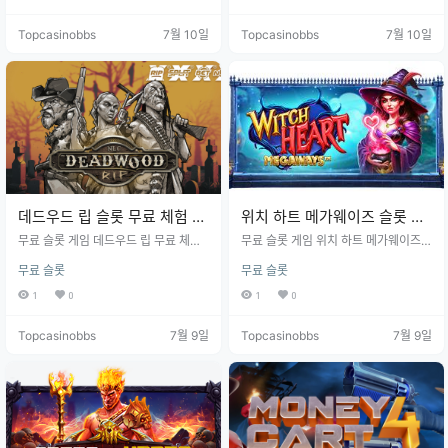
0배 벳웨이 : 108Ways 보너스 : 보너
Ways 보너스 : 보너스구매 가능 출시일
중 하나입니다. 벳웨이와 게임 플레이
배당 이 게임의 RTP는 96.04%로, 비
스구매 가능 출시일 : 2024.04.16 온
: 2024.02.13 온라인 카지노 게임의
"툼스톤 립"은 108 Ways 벳웨이를 제
교적 높은 편에 속합니다. 이는 장기적
Topcasinobbs
7월 10일
Topcasinobbs
7월 10일
라인 카지노 게임의 세계는 다양한 테마
세계는 다양한 테마와 기능을 가진 슬롯
공합니다. 이는 다양한 조합으로 승리할
으로 플레이할 때 플레이어들에게 유리
와 기능을 가진 슬롯 게임들로 가득합니
게임들로 가득합니다. 그중에서도 "디
수 있는 가능성이 높다는 의미이며, 플
한 수치를 보여줍니다. 최대 배당은 x6
다. 그중에서도 "툼스톤 노 머시"는 독
데이"는 역사적인 테마와 흥미로운 게
레이어들은 다양한 전략을 시도해볼 수
9,000배에 달해, 엄청난 승리의 기회
특한 테마와 흥미로운 게임 플레이로 많
임 플레이로 많은 슬롯 커뮤니티에서 주
있습니다. 게임의 흐름은 매우 부드럽
를 제공합니다. 이처럼 높은 최대 배당
은 슬롯 커뮤니티에서 주목을 받고 있는
목을 받고 있는 작품입니다. 이번 기회
고, 다양한 기능들을 통해 재미를 배가
은 많은 플레이어들을 매료시키는 요소
작품입니다. 이번 기회에 이 게임의 무
에 이 게임의 무료 슬롯 데모를 체험해
할 수 있습니다. 무료 슬롯 데모 체험 무
중 하나입니다. 벳웨이와 게임 플레이
료 슬롯 데모를 체험해보며 그 기본 정
보며 그 기본 정보와 특징들을 자세히
료 슬롯 데모를 통해 "툼스톤 립"을 플
"케네스 머스트 다이"는 480 Ways 벳
보와 특징들을 자세히 살펴보도록 하겠
살펴보도록 하겠습니다. 디 데이의 기본
레이해보니, 그 그래픽과 사운드가 매우
웨이를 제공합니다. 이는 다양한 조합으
습니다. 툼스톤 노 머시의 기본 정보 "툼
정보 "디 데이"는 노리밋시티 [Nolimit
인상적이었습니다. 게임의 테마는 "툼
로 승리할 수 있는 가능성이 높다는 의
스톤 노 머시"는 노리밋시티 [Nolimit
City]에서 제공하는 카지노 슬롯 게임
스톤"이라는 유명한 묘지를 배경으로
미이며, 플레이어들은 다양한 전략을 시
City]에서 제공하는 카지노 슬롯 게임
으로, 2024년 2월 13일에 출시되었습
하고 있으며, 그곳에서 벌어지는 다양한
도해볼 수 있습니다. 게임의 흐름은 매
으로, 2024년 4월 16일에 출시되었습
니다. 이 게임은 많은 슬롯 사이트에서
데드우드 립 슬롯 무료 체험 및
위치 하트 메가웨이즈 슬롯 무
이야깃거리를 생동감 있게 표현해냈습
우 부드럽고, 다양한 기능들을 통해 재
니다. 이 게임은 많은 슬롯 사이트에서
무료 체험할 수 있어, 플레이어들은 실
니다. 강렬한 음악과 효과음이 플레이어
미를 배가할 수 있습니다. 무료 슬롯 데
리뷰
료 체험 및 리뷰
무료 슬롯 게임 데드우드 립 무료 체험
무료 슬롯 게임 위치 하트 메가웨이즈
무료로 체험할 수 있어, 플레이어들은
제 베팅을 하기 전에 게임의 특징과 플
의 몰입감을 높여줍니다. 게임 내에는
모 체험 무료 슬롯…
및 기본 정보 개요 슬롯이름 : 데드우드
무료 체험 및 기본 정보 개요 슬롯이름 :
실제 베팅을 하기 전에 게임의 특징과
레이 방식을 충분히 익힐 수 있습니다.
다양한 특별…
무료 슬롯​
무료 슬롯​
립 공급사 : 노리밋시티 [Nolimit City]
위치 하트 메가웨이즈 공급사 : 프라그
플레이 방식을 충분히 익힐 수 있습니
RTP와 최대 배당 이 게임의 RTP는 9
RTP : 96.09% 맥스윈 : x100,000배
마틱 플레이 [Pragmatic Play] RTP :
다. RTP와 최대 배당 이 게임의 RTP는
6.12%로, 비교적 높은 편에 속합니다.
1
0
1
0
벳웨이 : 384Ways 보너스 : 보너스구
96.49% 맥스윈 : x9,000배 벳웨이 : 2
94.03%로, 안정적인 수치를 보여줍니
이는 장기적으로 플레이할 때 플레이어
매 가능 출시일 : 2024.06.04 온라인
00,704Ways 보너스 : 보너스구매 가
다. 최대 배당은 x16,480배에 달해, 충
들에게 유리한 수치를 보여줍니다. 최대
Topcasinobbs
7월 9일
Topcasinobbs
7월 9일
카지노 게임의 세계는 다양한 테마와 기
능 출시일 : 국내 미출시(출시예정) 카지
분히 큰 승리의 기회를 제공합니다. 이
배당은 x55,555배에 달해, 엄청난 승리
능을 가진 슬롯 게임들로 가득합니다.
노 게임의 세계는 다양한 무료 슬롯으로
처럼 높은 최대 배당은 많은 플레이어들
의 기회를 제공합니다. 이처럼 높은 최
그중에서도 "데드우드 립"은 독특한 테
가득 채워져 있으며, 각각의 슬롯이 독
을 매료시키는 요소 중 하나입니다. 벳
대 배당은 많은 플레이어들을 매료시키
마와 흥미로운 게임 플레이로 많은 슬롯
특한 주제와 흥미진진한 기능을 제공합
웨이와 게임 플레이 "툼스톤 노 머시"는
는 요소 중 하나입니다. 벳웨이와 게임
커뮤니티에서 주목을 받고 있는 작품입
니다. 그중에서도 《위치 하트 메가웨
108 Ways 벳웨이를 제공합니다. 이는
플레이 "디 데이"는 720 Ways 벳웨이
니다. 이번 기회에 이 게임의 무료 슬롯
이즈》는 프라그마틱 플레이(Pragmat
다양한 조합으로 승리할 수 있는 가능성
를 제공합니다. 이는 다양한 조합으로
데모를 체험해보며 그 기본 정보와 특징
ic Play)가 개발한 최신 슬롯으로, 마법
이 높다는 의미이며, 플레이어들은 다양
승리할 수 있는 가능성이 높다는 의미이