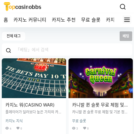
홈
카지노 커뮤니티
카지노 추천
무료 슬롯​
카지노 베팅 
전체 태그
베팅
카지노 워(CASINO WAR)
카니발 퀸 슬롯 무료 체험 및
리뷰
플레이어가 딜러보다 높은 가치의 카드
카니발 퀸 슬롯 무료 체험 및 기본 정보
를 가지면 이기는 게임입니다. 플레이어
개요 온라인 슬롯 게임의 세계에서,
카지노 지식
무료 슬롯​
와 딜러의 카드가 같은 값이 나오는 경
《카니발 퀸》은 독특한 주제와 흥미진
우,플레이어와 딜러는 각각 추가로 베팅
진한 게임 플레이로 많은 플레이어들을
4
0
3
0
하여 다음 카드에서 나오는 숫자가 높은
사로잡은 인기 게임입니다. 썬더킥(Th