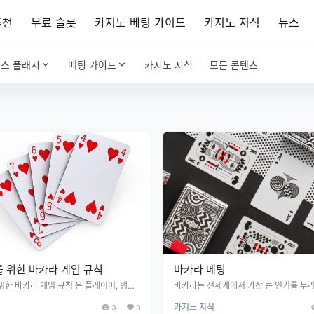
추천
무료 슬롯​
카지노 베팅 가이드
카지노 지식
뉴스
스 플래시
베팅 가이드
카지노 지식
모든 콘텐츠
 위한 바카라 게임 규칙
바카라 베팅
위한 바카라 게임 규칙 은 플레이어, 뱅커
바카라는 전세계에서 가장 큰 인기를 누
고 카드 두 장 또는 세 장의 합이 숫자 9
게임입니다. 실제로 카지노에 방문하면, 
3
0
카지노 지식
나 높은 쪽이 이기는 게임입니다.쉽게 생
이블 앞은 게임에 참여한 사람과 함께 