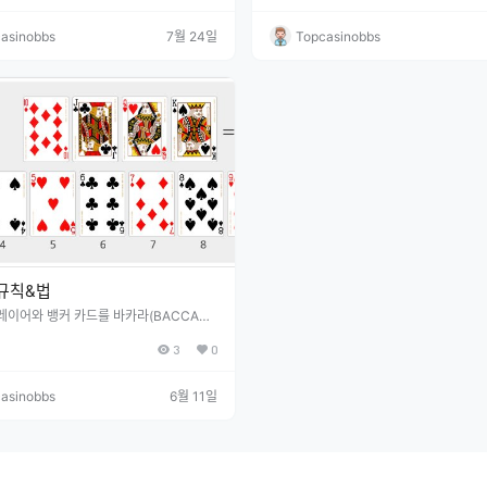
전 던지기나 홀짝 게임과 다를 바가 없습
이들까지 인산인해를 이루고 있습니다. 
인카지노 에서 가장 단순한 게임 중의 하
사람이 즐기는 게임인 만큼, 게임에서 승
asinobbs
7월 24일
Topcasinobbs
명한 사실입니다.그렇기 때문에 카지노에
한 각종 바카라 베팅 전략이 다양하게 
남녀노소 누구나 쉽게 게임을 즐길 수 있
다. 메인 베팅과 함께 사이드 베팅까지 
카라 (BACCARAT) 규칙인 카드 세는 방
에 베팅을 할 수 있으며, 이익을 극대화하
에서 카드를 세는 방법은 기본적으로 블랙
종 시스템 베팅 전략까지 존재합니다. 바
니다.보통 카드의 숫자 (2~9) 숫자대로
항목은 크게 메인 베팅과 사이드 베팅으
10 및 J, Q, K는 “0 또는 10″으로 카운
다. 메인 베팅 항목은 여러분이 잘 아시
“1”로 카운트합니다.바카라에서는 뱅커(BA
와 뱅커, 타이(무승부)에 베팅하는 것이며
 플레이어(PLAYER) 상관없이 모두 각 카드
베팅은 이외의 다른 요소에 추가적으로 
릿수만 카운트합니다.이런 방법은 블랙잭게
을 말합니다. 바카라는 가장 큰 인기를 
가지로 동일합니다. 바카라 규칙의 이해하
큼, 카지노 측에서도 많은 고객을 흡수하
단한 용어 스쿠퍼(Scooper): 스쿱을 사
양한 베팅 항목을 제공합니다. 특정 항목
하는 사람히트 (Hit) : 카드를 받는 것스
하다 보면 플레이어가 지루함을 느낄 수 
(Stand, Stay) : 카드를 받지 않는 것픽
입니다. 바카라 규칙 바카라 베팅을 알아
e) : 그림 카드 (J, Q, K)내츄럴(Natural) :
먼저 바카라 규칙에 대해 간단하게 훑어
뱅커도 둘 다 처음 2장의 합계가 “8” 또는
있습니다. 바카라 게임이 어떻게 진행되
규칙&법
를 내츄럴 8, 내츄럴 9라고 부름덱 (Dec
만 바카라 베팅 항목을 이해할 수 있기 
레이어와 뱅커 카드를 바카라(BACCARA
2장의 카드를 1D Eck로 몇 개의 덱에서 플레
메인 베팅 항목은 규칙을 자세히 몰라도 
의거하여 딜링한 후, 카드 숫자의 합을 비교
 말하며 일반적으로 8 덱으로 게임이 진
할 수 있지만, 사이드 베팅 항목은 바카라
3
0
가까운 쪽이 이기는 게임입니다. 바카라게
하우스 수수료) : 플레이어가 BANKER에
세히 알지 못 하면 활용하기 어렵습니다.
레이어는 좌석 앞에 지정되어 있는 Playe
게 되면 배당의 5%를 카지노에 수수료로
임 진행 순서 바카라 게임은 카지노에서 
r, Tie, Pair, Fortune 6 중 원하는 곳에 베
수료플레이어(Player): 배팅하는 사람
이 간단한 게임 중 하나입니다. 우선 뱅커
asinobbs
6월 11일
 있습니다. 딜러는 Player측과 Banker측
만, 게임상에선 2배에 해당하는 배팅 라인
플레이어와 자신에게 각각 2장씩의 카드
장의 카드를 내려놓습니다. 딜러는 Playe
ker): 배팅 회사를 칭하지만, 게임상에선
는 것으로 시작합니다. 그리고 카드 2장의
ker순으로 카드를 오픈하고 바카라 룰에 의해
 해당하는 배팅 라인타이(Tie): 플레이어와
하여 끝자리를 비교해 9에 가까운 쪽이 
장의 카드를 더 받을 수 있습니다. Player
 or 2장의 합이 동일할 때 즉, 무승부 배
뱅커의 끝자리 숫자와 플레이어의 끝자리
anker측 카드의 합이 9에 가까운 쪽이 이
(Pair): 플레이어나 뱅커 패의 처음 두
엇인지 여부에 따라 뱅커나 플레이어는 