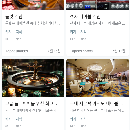
도약할 수 있게 되었습니다. 그렇다면
로는 쇠 구슬이 두 숫자 사이에 걸치는
ber Bet한개 숫자에 베팅하는 것 35배
요즘 새롭게 각광받고 있는 라이브카지
일 없이 한 숫자에 정착하게 되어 있습
B. Split Bet Two Number Bet두개
노가 무엇인지 자세하게 살펴보도록 하
니다. 온라인카지노 룰렛에 대하여 룰렛
숫자에 동시 베팅하는 것(0과 00 사이
겠습니다. 라이브카지노란 무엇일까요?
을 하고 싶지만 오래된 게임에 대해 잘
룰렛 게임
전자 테이블 게임
포함) 17배 C. Street Bet Three Nu
라이브카지노 1 우리가 즐기는 일반적
모르는 모든 플레이어를 위해 올바른 위
mber Bet일렬로 놓여진 세 개 숫자에
룰렛은 테이블 한 쪽에 설치된 거대한
전자 테이블 게임은 카지노의 새로운 최
인 온라인 게임은 보통 CG로 구현된 콘
치에 왔습니다.다른 대부분의 카지노게
동시 베팅하는 것 11배 D. Square Bet
회전판(Wheel)에 구슬을 굴려, 어디에
첨단 전자 멀티 게임으로,한대의 전자기
텐츠를 인터넷을 통해 제공합니다. 그리
임 처럼 단순히 실제 카지노에서 플레이
Corner Bet / Four Number Bet…
카지노 지식
카지노 지식
구슬이 떨어질지 예측하는 게임입니다.
계에서 여러게임(최대4종)을 동시에 즐
고 사람과 사람이 서로 얼굴을 맞대고
하는 대신 집에서 편안하게 온라인으로
구슬은 회전판의 회전 방향과 반대 방향
길 수 있는 새로운 방식의 전자게임입니
카지노게임을 즐기려면 현실에서 카지
플레이할 수 있습니다.한때 엄청나게 인
1
0
3
0
으로 굴립니다. 회전판 위에는 검은색과
다. 전자 테이블 게임게임방법 전자 테
노를 직접 방문해야 합니다. 라이브카지
기를 끌었던 카지노사이트 가 이제는 소
붉은색이 번갈아 그려져 있으며, 1~36
이블 게임 작동 방법 게임 참여 시 지폐
노는 이 둘의 장점을 서로 합친 형태입
수의 게임으로 뒤처지게 되었지만 실수
Topcasinobbs
7월 15일
Topcasinobbs
7월 12일
까지 숫자가 적혀 있습니다. 카지노 룰
(현금) 또는 티켓을 기기에 삽입하시면
니다. 직접 카지노를 방문하지 않아도
하지 마십시오.룰렛은 여전히 ​​재미로 가
렛과는 다르지만, 회전판을 회전시켜 특
됩니다. 원하시는 게임 진행을 위해 해
인터넷으로 카지노게임을 즐길 수 있는
득 찬 기회의 게임으로 전 세계의 카지
정 지점에 멈추면 경품을 제공하는 식으
당 게임 탭을 터치하세요. 배팅시간은
동시에, 컴퓨터 그래픽으로 구현된 게임
노 관람객들에게 즐거움을 선사할 것입
로 기업들이 마케팅에 많이 활용합니다.
새로운 게임이 시작될 때부터 카운트다
이 아닌 현실의 딜러와 게임을 즐길 수
니다.수 세기 동안 지구, 오늘날, 상금과
베팅은 검은색과 붉은색 둘 중의 하나를
운 타이머가 “0”이 되거나 베팅을 한 테
있는 방식입니다. 즉, 언제 어디서나 접
재미를 늘리고자 하는 온라인카지노 애
선택(50% 확률)할 수도 있고, 숫자 하
이블의 결과 확인 절차가 시작될 때까지
속할 수 있다는 카지노사이트의 접근성
호가를 위한 실행 가능한 옵션으로 남아
나를 골라 베팅할 수도 있습니다. 혹은
입니다. 베팅 칩을 선택한 다음 원하는
을 유지한 채 카지노사이트의 한계 또한
있습니다.유럽에서는 카지노와 온라인
36개의 숫자를 3개씩 묶은 12개 조합
베팅 위치로 움직이거나 원하는 베팅 위
극복한 방식인 것입니다. 기존의 카지노
기반 룰렛이 미국 내 다른 게임에 뒤처
중 하나를 고르거나, 12개씩 묶은 3개
치를 터치하여 베팅을 완료하면 됩니다.
사이트가 제공하는 게임은 컴퓨터 그래
지긴 했지만, 여전히 큰 인기를 얻고 있
조합을 고를 수도 있습니다. 이외에도
화면에 표시된 결과와 게임의 결과가 실
픽으로 만들어져 인간의 온기를 느낄 수
습니다. 바퀴 온라인바카라 룰렛사이트
다양한 곳에 베팅할 수 있는데, 출현 확
제 결과와 다를 경우 실제의 게임의 결
없었습니다. 물론 슬롯처럼 사람과 사람
에는 단일 0과 이 중 0 외에도 1에서 3
률이 높을 수록 당첨금이 높아집니다.
과가 공식적인 결과입니다. 플레이어가
고급 플레이어를 위한 최고의
국내 세븐럭 카지노 테이블 게
이 어울려 게임할 필요 없이, 원래 기계
6까지 38개의 숫자가 있습니다.유럽 ​​버
특히 숫자 1개를 고르는 베팅은 36배
게임을 종료 할 경우 출금 버튼을 터치
적인 느낌이 드는 게임이라면 크게 상관
전을 플레이하는 경우 더블 0이 미국식
신규 카지노 게임
임
고급 플레이어에게 적합한 새로운 카지
세븐럭 카지노는 한국을 대표하는 외국
배당률로 카지노게임 중 슬롯의 잭팟을
하면 티켓이 나옵니다. 전자 테이블 게
없습니다. 그래서 온라인으로 슬롯을 즐
휠에만 나타나므로 37개의 숫자만 나
노 게임 유형 포커, 바카라, 블랙잭과 같
인 전용 카지노 브랜드로, 다양한 테이
제외하면 가장 높은 편입니다. 룰렛사이
임게임규칙 룰렛 □ 베팅 제한 (단위 :
길 수 있는 슬롯사이트가 무척 많아지기
타납니다.휠의 숫자는 연속적으로 나열
카지노 지식
카지노 지식
은 게임은 규칙이 간단하여 초보자에게
블 게임을 제공하여 많은 관광객들을 끌
트 룰렛사이트는 룰렛을 온라인 형태로
원) 베팅 위치 배당률 최소 베팅 최대 베
도 했지요. 하지만 바카라와 블랙잭처럼
되지 않지만, 녹색인 단일 및…
적합합니다. 그러나 도박 경험을 더욱
어들입니다. 각 지점마다 다양한 게임과
제공하는 곳을 말합니다. 오프라인 카지
팅 Straight Up Bet 35:1 2,000 100,
사람 대 사람의 구도가 중요한 게임은
1
0
2
0
향상시키고 싶다면 더 많은 기술과 연습
시설을 갖추고 있으며, 특히 테이블 게