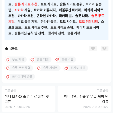
트、
슬롯 사이트 추천
、토토 사이트、슬롯 사이트 순위、바카라 필승
법、
바카라
게임、바카라 커뮤니티、에볼루션 바카라、바카라 사이트
추천、바카라 추천、온라인 바카라、바카라 룰、슬롯 나라、
슬롯 무료
체험
、무료 슬롯 게임、온라인 슬롯、토토 사이트、
토토 커뮤니티
、스
포츠 토토、토토 사이트 추천、토토 사이트 순위、메이저 토토 사이
트、슬롯머신 규칙 및 전략、 플레이 전략、슬롯 리뷰
북마크
무료 체험
슬롯 게임
슬롯 리뷰
슬롯 무료 체험
슬롯 사이트
카지노 게임
프라그마틱 슬롯
무료 슬롯​
무료 슬롯​
미니 바카라 슬롯 무료 체험 및
머니 카트 4 슬롯 무료 체험 및
리뷰
리뷰
2026-7-8 9:32:26
2026-7-8 9:32:27