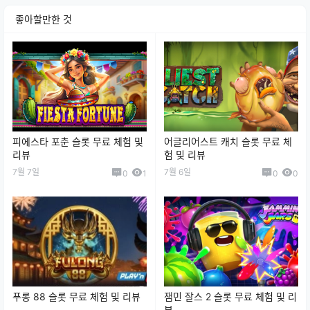
좋아할만한 것
피에스타 포춘 슬롯 무료 체험 및
어글리어스트 캐치 슬롯 무료 체
리뷰
험 및 리뷰
7월 7일
7월 6일
0
1
0
0
푸롱 88 슬롯 무료 체험 및 리뷰
잼민 잘스 2 슬롯 무료 체험 및 리
뷰