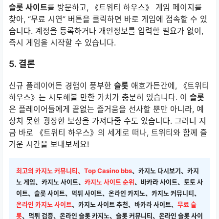
슬롯
사이트
를 방문하고, 《트위티 하우스》 게임 페이지를
찾아, “무료 시연” 버튼을 클릭하면 바로 게임에 접속할 수 있
습니다. 계정을 등록하거나 개인정보를 입력할 필요가 없이,
즉시 게임을 시작할 수 있습니다.
5. 결론
신규 플레이어든 경험이 풍부한
슬롯
애호가든간에, 《트위티
하우스》는 시도해볼 만한 가치가 충분히 있습니다. 이
슬롯
은 플레이어들에게 끝없는 즐거움을 선사할 뿐만 아니라, 예
상치 못한 굉장한 보상을 가져다줄 수도 있습니다. 그러니 지
금 바로 《트위티 하우스》의 세계로 떠나, 트위티와 함께 즐
거운 시간을 보내보세요!
최고의 카지노 커뮤니티、Top Casino bbs
、카지노 다시보기、카지
노 게임、카지노 사이트、
카지노 사이트 순위
、바카라 사이트、토토 사
이트、슬롯 사이트、먹튀 사이트、온라인 카지노、카지노 커뮤니티、
온라인 카지노 사이트
、카지노 사이트 추천、바카라 사이트、
무료 슬
롯
、먹튀 검증、온라인 슬롯 카지노、슬롯 커뮤니티、온라인 슬롯 사이