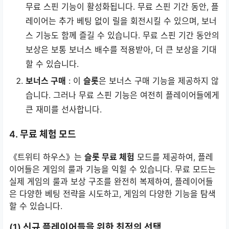
무료 스핀 기능이 활성화됩니다. 무료 스핀 기간 동안, 플
레이어는 추가 베팅 없이 릴을 회전시킬 수 있으며, 보너
스 기능도 함께 즐길 수 있습니다. 무료 스핀 기간 동안의
보상은 보통 보너스 배수를 적용받아, 더 큰 보상을 기대
할 수 있습니다.
보너스 구매
: 이
슬롯
은 보너스 구매 기능을 제공하지 않
습니다. 그러나 무료 스핀 기능은 여전히 플레이어들에게
큰 재미를 선사합니다.
4. 무료 체험 모드
《트위티 하우스》는
슬롯 무료 체험
모드를 제공하여, 플레
이어들은 게임의 룰과 기능을 익힐 수 있습니다. 무료 모드는
실제 게임의 룰과 보상 구조를 완전히 복제하여, 플레이어들
은 다양한 베팅 전략을 시도하고, 게임의 다양한 기능을 탐색
할 수 있습니다.
(1) 신규 플레이어들을 위한 최적의 선택