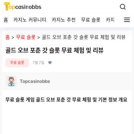
홈
카지노 커뮤니티
카지노 추천
무료 슬롯​
카지노 베팅 
홈
>
무료 슬롯​
>
골드 오브 포춘 갓 슬롯 무료 체험 및 리뷰
골드 오브 포춘 갓 슬롯 무료 체험 및 리뷰
무료 슬롯​
7월 7일
Topcasinobbs
무료 슬롯 게임 골드 오브 포춘 갓 무료 체험 및 기본 정보 개요