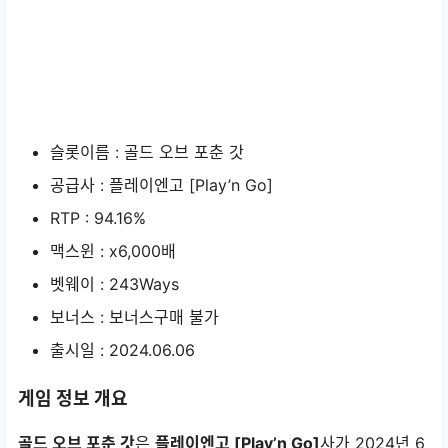
슬롯이름 : 골드 오브 포춘 갓
공급사 : 플레이엔고 [Play’n Go]
RTP : 94.16%
맥스윈 : x6,000배
벳웨이 : 243Ways
보너스 : 보너스구매 불가
출시일 : 2024.06.06
게임 정보 개요
골드 오브 포춘 갓
은
플레이엔고 [Play’n Go]
사가 2024년 6