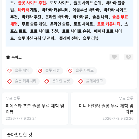
트、
슬롯 사이트 추천
、토토 사이트、슬롯 사이트 순위、바카라 필승
법、
바카라
게임、바카라 커뮤니티、에볼루션 바카라、바카라 사이트
추천、바카라 추천、온라인 바카라、바카라 룰、슬롯 나라、
슬롯 무료
체험
、무료 슬롯 게임、온라인 슬롯、토토 사이트、
토토 커뮤니티
、스
포츠 토토、토토 사이트 추천、토토 사이트 순위、메이저 토토 사이
트、슬롯머신 규칙 및 전략、 플레이 전략、슬롯 리뷰
북마크
슬롯 게임
슬롯 리뷰
슬롯 사이트
슬롯 커뮤니티
온라인 슬롯
플레이엔고
무료 슬롯​
무료 슬롯​
피에스타 포춘 슬롯 무료 체험 및
미니 바카라 슬롯 무료 체험 및
리뷰
리뷰
2026-7-7 9:32:24
2026-7-8 9:32:26
좋아할만한 것