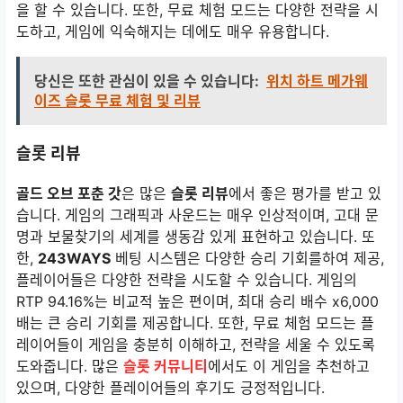
을 할 수 있습니다. 또한, 무료 체험 모드는 다양한 전략을 시
도하고, 게임에 익숙해지는 데에도 매우 유용합니다.
당신은 또한 관심이 있을 수 있습니다:
위치 하트 메가웨
이즈 슬롯 무료 체험 및 리뷰
슬롯 리뷰
골드 오브 포춘 갓
은 많은
슬롯 리뷰
에서 좋은 평가를 받고 있
습니다. 게임의 그래픽과 사운드는 매우 인상적이며, 고대 문
명과 보물찾기의 세계를 생동감 있게 표현하고 있습니다. 또
한,
243WAYS
베팅 시스템은 다양한 승리 기회를하여 제공,
플레이어들은 다양한 전략을 시도할 수 있습니다. 게임의
RTP 94.16%는 비교적 높은 편이며, 최대 승리 배수 x6,000
배는 큰 승리 기회를 제공합니다. 또한, 무료 체험 모드는 플
레이어들이 게임을 충분히 이해하고, 전략을 세울 수 있도록
도와줍니다. 많은
슬롯 커뮤니티
에서도 이 게임을 추천하고
있으며, 다양한 플레이어들의 후기도 긍정적입니다.