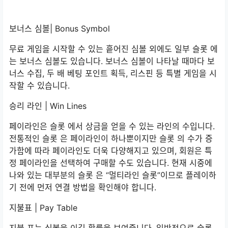
보너스 심볼| Bonus Symbol
무료 게임을 시작할 수 있는 흩어진 심볼 외에도 일부 슬롯 에
는 보너스 심볼도 있습니다. 보너스 심볼이 나타날 때마다 보
너스 수집, 두 배 베팅 포인트 획득, 리스핀 등 특별 게임을 시
작할 수 있습니다.
승리 라인 | Win Lines
페이라인은 슬롯 에서 상금을 얻을 수 있는 라인의 수입니다.
전통적인 슬롯 은 페이라인이 하나뿐이지만 슬롯 의 수가 증
가함에 따라 페이라인도 더욱 다양해지고 있으며, 회원은 특
정 페이라인을 선택하여 구매할 수도 있습니다. 현재 시중에
나와 있는 대부분의 슬롯 은 “멀티라인 슬롯”이므로 플레이하
기 전에 먼저 연결 방법을 확인해야 합니다.
지불표 | Pay Table
지불 표는 심볼을 이길 확률을 보여줍니다. 일반적으로 슬롯