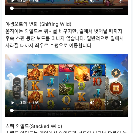
야생으로의 변화 (Shifting Wild)
움직이는 와일드는 위치를 바꾸지만, 릴에서 벗어날 때까지
후속 스핀 동안 보드를 떠나지 않습니다. 일반적으로 릴에서
사라질 때까지 좌우로 수평으로 이동합니다.
스택 와일드(Stacked Wild)