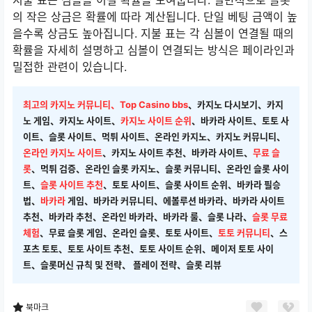
의 작은 상금은 확률에 따라 계산됩니다. 단일 베팅 금액이 높
을수록 상금도 높아집니다. 지불 표는 각 심볼이 연결될 때의
확률을 자세히 설명하고 심볼이 연결되는 방식은 페이라인과
밀접한 관련이 있습니다.
최고의 카지노 커뮤니티、Top Casino bbs
、카지노 다시보기、카지
노 게임、카지노 사이트、
카지노 사이트 순위
、바카라 사이트、토토 사
이트、슬롯 사이트、먹튀 사이트、온라인 카지노、카지노 커뮤니티、
온라인 카지노 사이트
、카지노 사이트 추천、바카라 사이트、
무료 슬
롯
、먹튀 검증、온라인 슬롯 카지노、슬롯 커뮤니티、온라인 슬롯 사이
트、
슬롯 사이트 추천
、토토 사이트、슬롯 사이트 순위、바카라 필승
법、
바카라
게임、바카라 커뮤니티、에볼루션 바카라、바카라 사이트
추천、바카라 추천、온라인 바카라、바카라 룰、슬롯 나라、
슬롯 무료
체험
、무료 슬롯 게임、온라인 슬롯、토토 사이트、
토토 커뮤니티
、스
포츠 토토、토토 사이트 추천、토토 사이트 순위、메이저 토토 사이
트、슬롯머신 규칙 및 전략、 플레이 전략、슬롯 리뷰
북마크