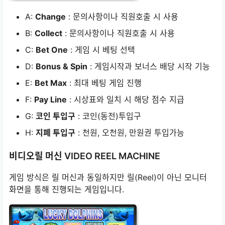
A:
Change
: 문의사항이나 직원호출 시 사용
B:
Collect
: 문의사항이나 직원호출 시 사용
C:
Bet One
: 게임 시 베팅 선택
D:
Bonus & Spin
: 게임시작과 보너스 배당 시작 기능
E:
Bet Max
: 최대 베팅 게임 진행
F:
Pay Line
: 시상표와 일치 시 해당 점수 지급
G:
코인 투입구
: 코인(동전)투입구
H:
지폐 투입구
: 천원, 오천원, 만원권 투입가능
비디오릴 머신 VIDEO REEL MACHINE
게임 방식은 릴 머신과 동일하지만 릴(Reel)이 아닌 모니터
화면을 통해 진행되는 게임입니다.