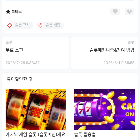
북마크
슬롯 규칙
슬롯 베팅
슬롯
슬롯
무료 스핀
슬롯메커니즘&참여 방법
2026-7-26 9:33:37
2026-8-1 9:35:55
좋아할만한 것
카지노 게임 슬롯 (슬롯머신)개요
슬롯 필승법