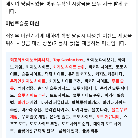
해지며 당첨되었을 경우 누적된 시상금을 모두 지급 받게 됩
니다.
이벤트슬롯 머신
최일부 머신기기에 대하여 잭팟 당첨시 다양한 이벤트 제공을
위해 시상금 대신 상품(자동차 등)을 제공하는 머신입니다.
최고의 카지노 커뮤니티、Top Casino bbs
、카지노 다시보기、카지
노 게임、카지노 사이트、
카지노 사이트 순위
、바카라 사이트、토토 사
이트、슬롯 사이트、먹튀 사이트、온라인 카지노、카지노 커뮤니티、
온라인 카지노 사이트
、카지노 사이트 추천、바카라 사이트、
무료 슬
롯
、먹튀 검증、온라인 슬롯 카지노、슬롯 커뮤니티、온라인 슬롯 사이
트、
슬롯 사이트 추천
、토토 사이트、슬롯 사이트 순위、바카라 필승
법、
바카라
게임、바카라 커뮤니티、에볼루션 바카라、바카라 사이트
추천、바카라 추천、온라인 바카라、바카라 룰、슬롯 나라、
슬롯 무료
체험
、무료 슬롯 게임、온라인 슬롯、토토 사이트、
토토 커뮤니티
、스
포츠 토토、토토 사이트 추천、토토 사이트 순위、메이저 토토 사이
트、슬롯머신 규칙 및 전략、 플레이 전략、슬롯 리뷰