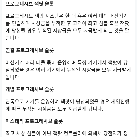
프로그레시브 잭팟 슬롯
프로그레시브 잭팟 시스템은 한 대 혹은 여러 대의 머신기기
를 연결하여 시상금을 누적한 후 고객이 최고 심볼 혹은 잭팟
에 당첨될 경우 누적된 시상금을 모두 지급받게 되는 것을 말
합니다.
연결 프로그레시브 슬롯
머신기기 여러 대를 묶어 운영하며 특정 기기에서 잭팟이 당
첨되었을 경우 여러 기기에서 누적된 시상금을 모두 지급받게
됩니다.
개별 프로그레시브 슬롯
단독으로 기기를 운영하며 잭팟이 당첨되었을 경우 게임진행
에 따른 누적된 시상금을 모두 지급받게 됩니다.
미스테리 프로그레시브 슬롯
최고 시상 심볼이 아닌 잭팟 컨트롤러에 의해서 당첨자가 정