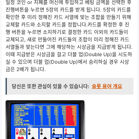
일정 코인 or 지폐를 머신에 투입하고 베팅 금액을 선택한 후
진행버튼을 누르면 5장의 카드를 받게 됩니다. 5장의 카드를
확인한 후 미리 정해진 카드 서열에 맞는 조합을 만들기 위해
교체할 카드와 소지할 카드를 정합니다.카드를 확정한 후 진
행 버튼을 누르면 소지하기로 결정한 카드 이외의 카드들이
교체되고, 새로 만들어진 카드들의 조합이 미리 정해진 카드
서열들과 맞는다면 그에 해당하는 시상금을 지급받게 됩니다.
이때 지급받은 시상금을 걸고 더블 업(Double Up)을 시도하
실 수 있으며 더블 업(Double Up)에서 승리하실 경우 시상
금은 2배가 됩니다.
당신은 또한 관심이 있을 수 있습니다:
슬롯 용어 개요