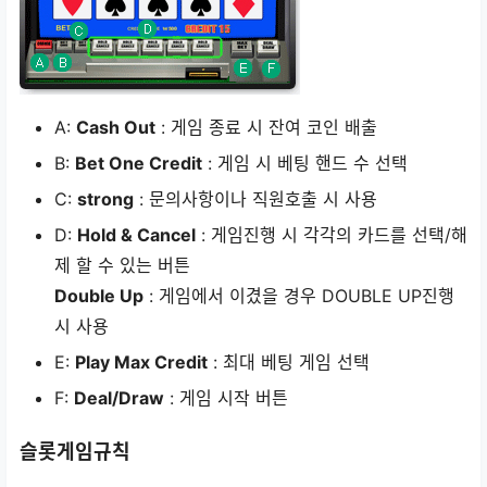
A:
Cash Out
: 게임 종료 시 잔여 코인 배출
B:
Bet One Credit
: 게임 시 베팅 핸드 수 선택
C:
strong
: 문의사항이나 직원호출 시 사용
D:
Hold & Cancel
: 게임진행 시 각각의 카드를 선택/해
제 할 수 있는 버튼
Double Up
: 게임에서 이겼을 경우 DOUBLE UP진행
시 사용
E:
Play Max Credit
: 최대 베팅 게임 선택
F:
Deal/Draw
: 게임 시작 버튼
슬롯게임규칙