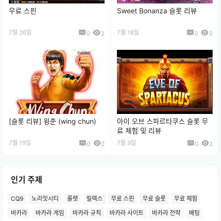
무료 스핀
Sweet Bonanza 슬롯 리뷰
7월 26일
7월 18일
0
3
0
3
[슬롯 리뷰] 윙춘 (wing chun)
아이 오브 스파르타쿠스 슬롯 무
료 체험 및 리뷰
7월 19일
7월 9일
0
2
0
2
인기 주제
CQ9
노리밋시티
룰렛
릴렉스
무료 스핀
무료 슬롯
무료 체험
바카라
바카라 게임
바카라 규칙
바카라 사이트
바카라 전략
배팅