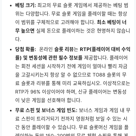
베팅 크기:
최고의 무료 슬롯 게임에서 제공하는 베팅 범
위는 다양합니다. 무료 슬롯 게임을 플레이할 때는 항상
이 범위를 구체적으로 고려해야 합니다.
최소 베팅이 너
무 높으면
실제 돈으로 플레이하는 것은 현명하지 않습니
다.
당첨 확률:
온라인
슬롯 리뷰
는
RTP(플레이어 대비 수익
률) 및 변동성에 관한 필수 정보를
제공합니다. 플레이어
는 회전 세션을 시작하기 전에 게임이 얼마나 빨리 자금
을 고갈시키는지 항상 알 수 없으므로 TO88 슬롯의 무
료 슬롯과 리뷰를 통해 미리 교육하십시오. 이상적으로는
RTP가 96% 이상이어야 하며, 신규 플레이어는 변동성
이 낮은 게임을 선호해야 합니다.
무료 스핀 및 보너스 게임 빈도:
보너스 게임과 게임 내 무
료 스핀이 트리거되기 전까지 영원처럼 보일 수 있는 시
간 동안 플레이할 수 있습니다. 무료 슬롯머신 게임을 플
레이하는 동안 150~200번의 무료 체험 스핀을 통해 게