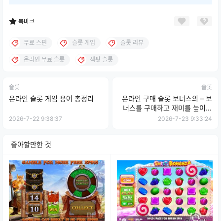
북마크
무료 스핀
슬롯 게임
슬롯 리뷰
온라인 무료 슬롯
잭팟 슬롯
슬롯
슬롯
온라인 슬롯 게임 용어 총정리
온라인 구매 슬롯 보너스의 – 보
너스를 구매하고 재미를 높이십
시오!
2026-7-22 9:38:37
2026-7-23 9:33:24
좋아할만한 것