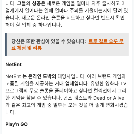
니다. 그들의
성공은
새로운 게임을 얼마나 자주 출시하고 이
업계에서 일어나는 일에 얼마나 주의를 기울이는지에 달려 있
습니다. 새로운 온라인 슬롯을 시도하고 싶다면 반드시 확인
해야 할 업체 중 하나입니다.
당신은 또한 관심이 있을 수 있습니다:
트루 컬트 슬롯 무
료 체험 및 리뷰
NetEnt
NetEnt 는
온라인 도박의 대
명사입니다. 여러 브랜드 게임과
고품질 게임을 제공하는 거대 업체입니다. 유명한 영화나 TV
프로그램의 무료 슬롯을 플레이하고 싶다면 컬렉션에서 그러
한 게임을 찾을 수 있습니다. 곤조 퀘스트와 Dead or Alive
와 같은 최고의 게임 중 일부는 모든 것을 더 좋게 변화시켰습
니다.
Play’n GO