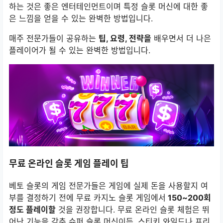
하는 것은 좋은 엔터테인먼트이며 특정 슬롯 머신에 대한 좋
은 느낌을 얻을 수 있는 완벽한 방법입니다.
매주 전문가들이 공유하는
팁, 요령, 전략을
배우면서 더 나은
플레이어가 될 수 있는 완벽한 방법입니다.
무료 온라인 슬롯 게임 플레이 팁
베토 슬롯의 게임 전문가들은 게임에 실제 돈을 사용할지 여
부를 결정하기 전에 무료 카지노 슬롯 게임에서
150~200회
정도 플레이할
것을 권장합니다. 무료 온라인 슬롯 체험은 뛰
어난 기능을 갖춘 슈퍼 슬롯 머신이든, 스티키 와일드나 프리