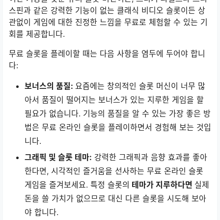
스핀과 같은 강력한 기능이 없는 클래식 비디오 슬롯이든 상
관없이 게임에 대한 진정한 느낌을 무료로 체험할 수 있는 기
회를 제공합니다.
무료 슬롯을 플레이할 때는 다음 사항을 염두에 두어야 합니
다:
보너스의 품질:
요즘에는 창의적인 슬롯 머신이 너무 많
아서 품질이 떨어지는 보너스가 있는 지루한 게임을 할
필요가 없습니다. 기능의 품질을 알 수 있는 가장 좋은 방
법은 무료 온라인 슬롯을 플레이하면서 경험해 보는 것입
니다.
그래픽 및 슬롯 테마:
강력한 그래픽과 음향 효과를 좋아
한다면, 시각적인 즐거움을 선사하는 무료 온라인 슬롯
게임을 즐겨보세요. 특정 슬롯의
테마가 지루하다면
실제
돈을 쓸 가치가 없으므로 대신 다른 슬롯을 시도해 보아
야 합니다.