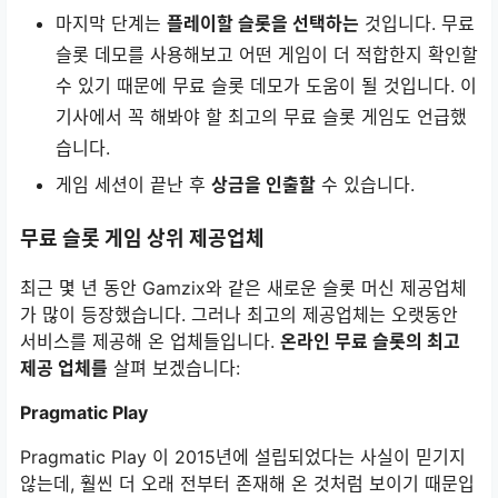
마지막 단계는
플레이할 슬롯을 선택하는
것입니다. 무료
슬롯 데모를 사용해보고 어떤 게임이 더 적합한지 확인할
수 있기 때문에 무료 슬롯 데모가 도움이 될 것입니다. 이
기사에서 꼭 해봐야 할 최고의 무료 슬롯 게임도 언급했
습니다.
게임 세션이 끝난 후
상금을 인출할
수 있습니다.
무료 슬롯 게임 상위 제공업체
최근 몇 년 동안 Gamzix와 같은 새로운 슬롯 머신 제공업체
가 많이 등장했습니다. 그러나 최고의 제공업체는 오랫동안
서비스를 제공해 온 업체들입니다.
온라인 무료 슬롯의 최고
제공 업체를
살펴 보겠습니다:
Pragmatic Play
Pragmatic Play 이 2015년에 설립되었다는 사실이 믿기지
않는데, 훨씬 더 오래 전부터 존재해 온 것처럼 보이기 때문입