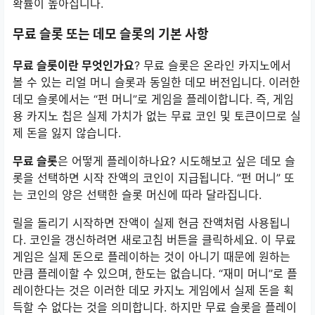
확률이 높아집니다.
무료 슬롯 또는 데모 슬롯의 기본 사항
무료 슬롯이란 무엇인가요
? 무료 슬롯은 온라인 카지노에서
볼 수 있는 리얼 머니 슬롯과 동일한 데모 버전입니다. 이러한
데모 슬롯에서는 “펀 머니”로 게임을 플레이합니다. 즉, 게임
용 카지노 칩은 실제 가치가 없는 무료 코인 및 토큰이므로 실
제 돈을 잃지 않습니다.
무료 슬롯
은 어떻게 플레이하나요? 시도해보고 싶은 데모 슬
롯을 선택하면 시작 잔액의 코인이 지급됩니다. “펀 머니” 또
는 코인의 양은 선택한 슬롯 머신에 따라 달라집니다.
릴을 돌리기 시작하면 잔액이 실제 현금 잔액처럼 사용됩니
다. 코인을 갱신하려면 새로고침 버튼을 클릭하세요. 이 무료
게임은 실제 돈으로 플레이하는 것이 아니기 때문에 원하는
만큼 플레이할 수 있으며, 한도는 없습니다. “재미 머니”로 플
레이한다는 것은 이러한 데모 카지노 게임에서 실제 돈을 획
득할 수 없다는 것을 의미합니다. 하지만 무료 슬롯을 플레이