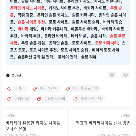
이트、슬롯 사이트、먹튀 사이트、온라인 카지노、카지노 커뮤니티、
온라인 카지노 사이트
、카지노 사이트 추천、바카라 사이트、
무료 슬
롯
、먹튀 검증、온라인 슬롯 카지노、슬롯 커뮤니티、온라인 슬롯 사이
트、
슬롯 사이트 추천
、토토 사이트、슬롯 사이트 순위、바카라 필승
법、
바카라
게임、바카라 커뮤니티、에볼루션 바카라、바카라 사이트
추천、바카라 추천、온라인 바카라、바카라 룰、슬롯 나라、
슬롯 무료
체험
、무료 슬롯 게임、온라인 슬롯、토토 사이트、
토토 커뮤니티
、스
포츠 토토、토토 사이트 추천、토토 사이트 순위、메이저 토토 사이
트、슬롯머신 규칙 및 전략、 플레이 전략、슬롯 리뷰
북마크
바카라
바카라 전략
바카라 카드 가치
바카라 팁
온라인 바카라
추가 카드 규칙
바카라
바카라
바카라에 유용한 카지노 사이트
최고의 바카라사이트 선택 방법
보너스 유형
2026-6-24 9:32:06
2026-6-24 9:32:07