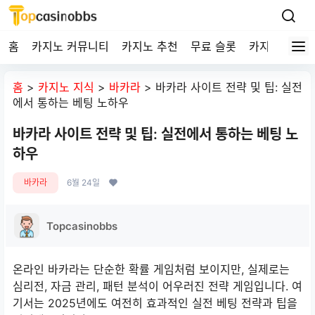
홈
카지노 커뮤니티
카지노 추천
무료 슬롯​
카지노 베팅 
홈
>
카지노 지식
>
바카라
>
바카라 사이트 전략 및 팁: 실전
에서 통하는 베팅 노하우
바카라 사이트 전략 및 팁: 실전에서 통하는 베팅 노
하우
바카라
6월 24일
Topcasinobbs
온라인 바카라는 단순한 확률 게임처럼 보이지만, 실제로는
심리전, 자금 관리, 패턴 분석이 어우러진 전략 게임입니다. 여
기서는 2025년에도 여전히 효과적인 실전 베팅 전략과 팁을