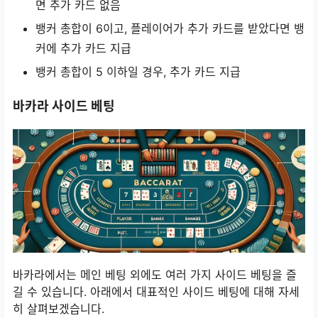
면 추가 카드 없음
뱅커 총합이 6이고, 플레이어가 추가 카드를 받았다면 뱅
커에 추가 카드 지급
뱅커 총합이 5 이하일 경우, 추가 카드 지급
바카라 사이드 베팅
바카라에서는 메인 베팅 외에도 여러 가지 사이드 베팅을 즐
길 수 있습니다. 아래에서 대표적인 사이드 베팅에 대해 자세
히 살펴보겠습니다.