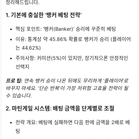
정리해드립니다.
1. 기본에 충실한 ‘뱅커 베팅 전략’
핵심 포인트: ‘뱅커(Banker)’ 승리에 꾸준히 베팅
이유: 통계상 약 45.86% 확률로 뱅커가 승리 (플레이어
는 44.62%)
주의사항: 커미션(5%)이 있지만, 장기적으론 안정적인
선택지
프로 팁:
연속 뱅커 승이 나온 뒤에도 무리하게 ‘플레이어’로
바꾸지 마세요. ‘단순 반복’이 가장 저위험 고효율 전략이 될
수 있습니다.
2. 마틴게일 시스템: 배팅 금액을 단계별로 조절
전략 개요: 베팅에 실패하면 다음 판에 금액을 2배로 베
팅