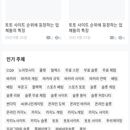
토토 사이트 순위에 등장하는 업
토토 사이트 순위에 등장하는 업
체들의 특징
체들의 특징
25년 6월 20일
25년 6월 23일
0
0
0
0
인기 주제
CQ9
노리밋시티
룰렛
릴렉스
무료 스핀
무료 슬롯
무료 체험
바카라
바카라 게임
바카라 규칙
바카라 사이트
바카라 전략
배팅
베팅
부운고
블랙잭
스포츠 베팅
스포츠 토토
슬롯
슬롯 게임
슬롯 리뷰
슬롯 무료 체험
슬롯 사이트
슬롯 용어
슬롯 커뮤니티
썬더킥
씨큐나인게이밍
온라인 도박
온라인 바카라
온라인 슬롯
온라인 카지노
카지노
카지노 게임
카지노게임
카지노 사이트
카지노사이트
카지노 슬롯
토토
토토사이트
토토 사이트
푸쉬게이밍
프라그마틱 슬롯
플레이엔고
하바네로슬롯
홀덤