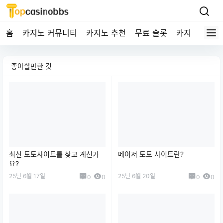
홈
카지노 커뮤니티
카지노 추천
무료 슬롯​
카지노 베팅 
좋아할만한 것
최신 토토사이트를 찾고 계신가
메이저 토토 사이트란?
요?
25년 6월 17일
25년 6월 20일
0
0
0
0