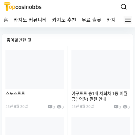
홈
카지노 커뮤니티
카지노 추천
무료 슬롯​
카지노 베팅 
좋아할만한 것
스포츠토토
야구토토 승1패 차회차 1등 이월
금(1억원) 관련 안내
25년 6월 20일
25년 6월 20일
0
0
0
0